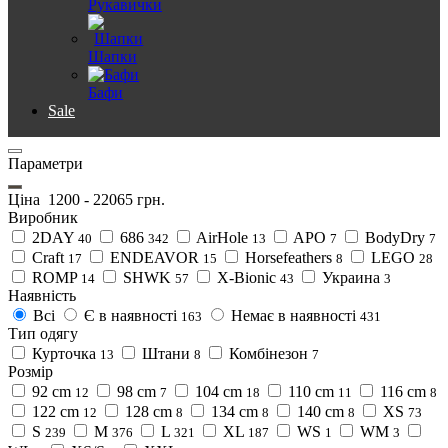
Рукавички
Шапки
Бафи
Sale
Параметри
Ціна
1200
-
22065
грн.
Виробник
2DAY
686
AirHole
APO
BodyDry
40
342
13
7
7
Craft
ENDEAVOR
Horsefeathers
LEGO
17
15
8
28
ROMP
SHWK
X-Bionic
Украина
14
57
43
3
Наявність
Всі
Є в наявності
Немає в наявності
163
431
Тип одягу
Курточка
Штани
Комбінезон
13
8
7
Розмір
92 cm
98 cm
104 cm
110 cm
116 cm
12
7
18
11
8
122 cm
128 cm
134 cm
140 cm
XS
12
8
8
8
73
S
M
L
XL
WS
WM
239
376
321
187
1
3