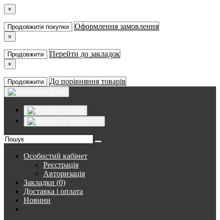
×
Оформлення замовлення
Продовжити покупки
×
Перейти до закладок
Продовжити
×
До порівняння товарів
Продовжити
Мова
Russian
Українська
Особистий кабінет
Реєстрація
Авторизація
Закладки (0)
Доставка і оплата
Новини