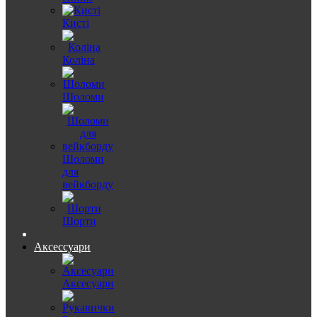
Кисті
Коліна
Шоломи
Шоломи
для
вейкборду
Шорти
Аксессуари
Аксесуари