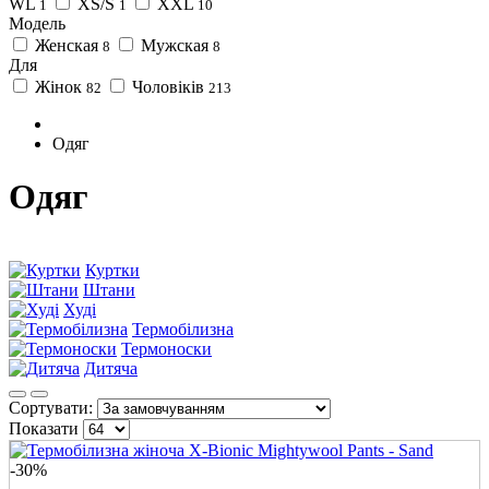
WL
XS/S
XXL
1
1
10
Модель
Женская
Мужская
8
8
Для
Жінок
Чоловіків
82
213
Одяг
Одяг
Куртки
Штани
Худі
Термобілизна
Термоноски
Дитяча
Сортувати:
Показати
-30%