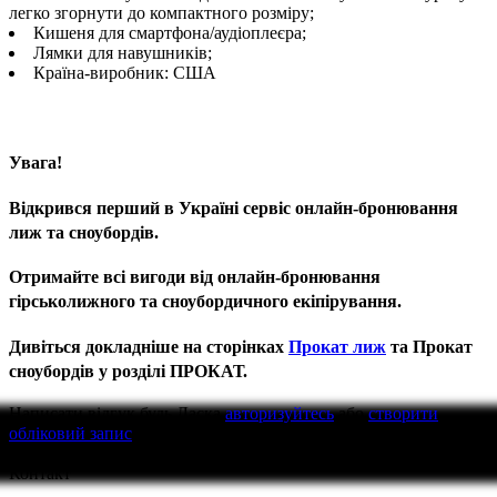
легко згорнути до компактного розміру;
Кишеня для смартфона/аудіоплеєра;
Лямки для навушників;
Країна-виробник: США
Увага!
Відкрився перший в Україні сервіс онлайн-бронювання
лиж та сноубордів.
Отримайте всі вигоди від онлайн-бронювання
гірськолижного та сноубордичного екіпірування.
Дивіться докладніше на сторінках
Прокат лиж
та Прокат
сноубордів у розділі ПРОКАТ.
Написати відгук
будь Ласка
авторизуйтесь
або
створити
обліковий запис
перед тим як написати відгук
Контакт