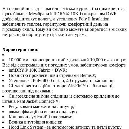
На перший погляд – класична міська куртка, і за цим криється
щось більше. Мембрана infiDRY® 10K із покриттям DWR
добре відштовхує вологу, а утеплювач Poly ll Insulation
забезпечить теплом, гарантуючи комфортний день на
гірському схилі. Тому ви сміливо можете вибиратися з міських
нетрів, щоб поринути у гірський антураж.
Характеристики:
10,000 мм водонепроникний / дихаючий 10,000 г - захищає
Вас від екстремальних погодних умов, забезпечуючи комфорт;
infiDRY® 10K Fabric + DWR;
Повністю проклеєні шви стрічками Bemis®;
Утеплювач: Polyfill 60 г тіло, 40 г рукава та капюшон;
Сітчасті вентиляційні отвори Air-Flo™ на блискавці,
розташовані під пахвами;
Снігозахисна знімна спідниця із системою кріплення до
штанів Pant Jacket Connect™;
Регульовані манжети на липучці;
лямки фіксації на великих пальцях;
Капюшон сумісний із шоломом;
Велика внутрішня кишеня;
Hood Link System - за допомогою затиску та петлі куртку