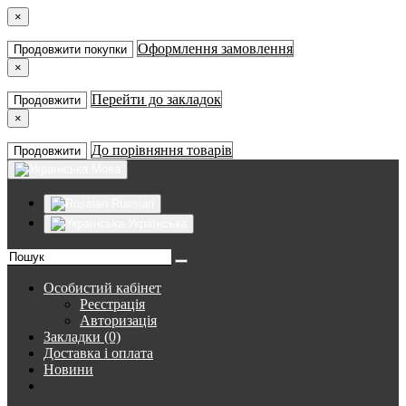
×
Оформлення замовлення
Продовжити покупки
×
Перейти до закладок
Продовжити
×
До порівняння товарів
Продовжити
Мова
Russian
Українська
Особистий кабінет
Реєстрація
Авторизація
Закладки (0)
Доставка і оплата
Новини