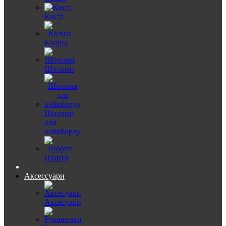
Кисті
Коліна
Шоломи
Шоломи
для
вейкборду
Шорти
Аксессуари
Аксесуари