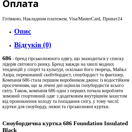
Оплата
Готівкою, Накладним платежем, Visa/MasterCard, Приват24
Опис
Відгуків (0)
686
-
бренд гірськолижного одягу, що знаходиться у списку
лідерів світового ринку. Бренд завжди на хвилі модних
тенденцій у спорті та культурі, оскільки його творець, Майкл
Акіра, переконаний скейтбордист, сноубордист та фантазер.
Компанія 686 стала першим виробником джинс із водостійким
просоченням, що за лічені дні оцінили сноубордисти всього
світу. Також, компанія 686 одна з перших почала виробляти
зимовий спортивний одяг з додатковим внутрішнім захистом
від проникнення холоду та попадання снігу, у тому числі:
куртки для сноуборду, лижні та гірськолижні куртки.
Сноубордична куртка
686 Foundation Insulated
Black