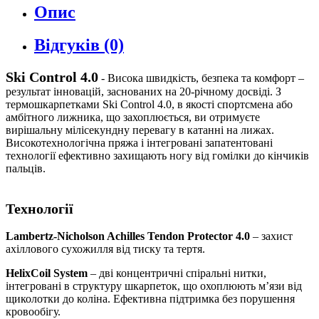
Опис
Відгуків (0)
Ski Control 4.0
- Висока швидкість, безпека та комфорт –
результат інновацій, заснованих на 20-річному досвіді. З
термошкарпетками Ski Control 4.0, в якості спортсмена або
амбітного лижника, що захоплюється, ви отримуєте
вирішальну мілісекундну перевагу в катанні на лижах.
Високотехнологічна пряжа і інтегровані запатентовані
технології ефективно захищають ногу від гомілки до кінчиків
пальців.
Технології
Lambertz-Nicholson Achilles Tendon Protector 4.0
– захист
ахіллового сухожилля від тиску та тертя.
HelixCoil System
– дві концентричні спіральні нитки,
інтегровані в структуру шкарпеток, що охоплюють м’язи від
щиколотки до коліна. Ефективна підтримка без порушення
кровообігу.