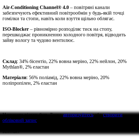
Air-Conditioning Channel® 4.0
– повітряні канали
забезпечують ефективний повітрообмін у будь-якій точці
гомілки та стопи, навіть коли взуття щільно облягає.
ISO-Blocker
– рівномірно розподіляє тиск на стопу,
перешкоджає проникненню холодного повітря, відводить
зайву вологу та чудово вентилює.
Склад
: 34% бісентіо, 22% вовна меріно, 22% нейлон, 20%
Mythlan®, 2% еластан
Матеріали
: 56% поліамід, 22% вовна меріно, 20%
поліпропілен, 2% еластан
Написати відгук
будь Ласка
авторизуйтесь
або
створити
обліковий запис
перед тим як написати відгук
Контакт