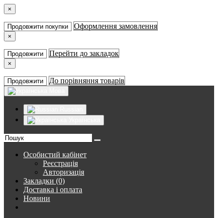
×
Оформлення замовлення
Продовжити покупки
×
Перейти до закладок
Продовжити
×
До порівняння товарів
Продовжити
Мова
Russian
Українська
Особистий кабінет
Реєстрація
Авторизація
Закладки (0)
Доставка і оплата
Новини