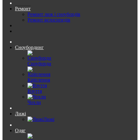
Ремонт
Ремонт лиж і сноубордів
Ремонт велосипедів
Сноубординг
Сноуборди
Кріплення
Взуття
Чохли
Лижі
Лижі
Одяг