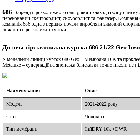
686
- ббренд гірськолижного одягу, який знаходиться у списку 
переконаний скейтбордист, сноубордист та фантазер. Компанія 
компанія 686 одна з перших почала виробляти зимовий спортивн
лижні та гірськолижні куртки.
Дитяча гірськолижна куртка 686 21/22 Geo Insul
У модельній лінійці курток 686 Geo – Мембрана 10K та проклеє
Metaluxe – супернадійна японська блискавка точно ніколи не пі
Найменування
Опис
Модель
2021-2022 року
Стать
Чоловіча
Тип мембрани
InfiDRY 10k +DWR