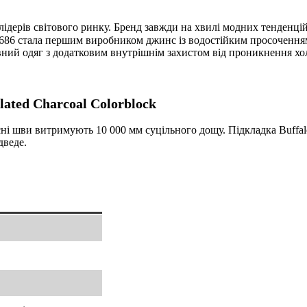
лідерів світового ринку. Бренд завжди на хвилі модних тенденцій 
686 стала першим виробником джинс із водостійким просоченням, 
ий одяг з додатковим внутрішнім захистом від проникнення холод
ated Charcoal Colorblock
ні шви витримують 10 000 мм суцільного дощу. Підкладка Buffalo
дведе.