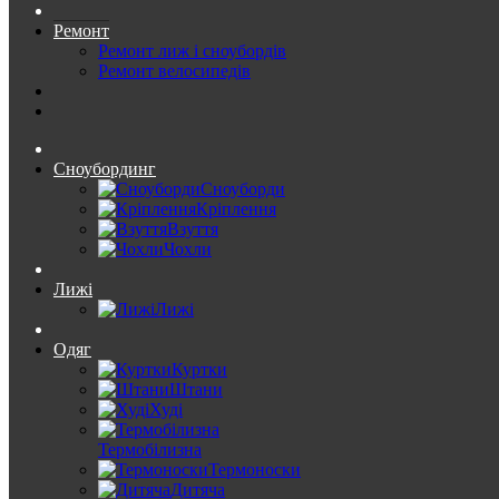
Ремонт
Ремонт лиж і сноубордів
Ремонт велосипедів
Сноубординг
Сноуборди
Кріплення
Взуття
Чохли
Лижі
Лижі
Одяг
Куртки
Штани
Худі
Термобілизна
Термоноски
Дитяча