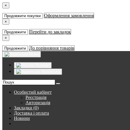
×
Оформлення замовлення
Продовжити покупки
×
Перейти до закладок
Продовжити
×
До порівняння товарів
Продовжити
Мова
Russian
Українська
Особистий кабінет
Реєстрація
Авторизація
Закладки (0)
Доставка і оплата
Новини