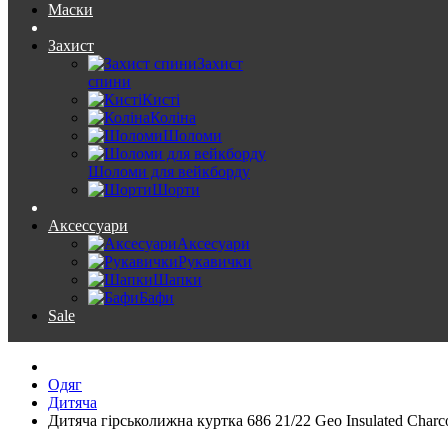
Маски
Захист
Захист
спини
Кисті
Коліна
Шоломи
Шоломи для вейкборду
Шорти
Аксессуари
Аксесуари
Рукавички
Шапки
Бафи
Sale
Одяг
Дитяча
Дитяча гірськолижна куртка 686 21/22 Geo Insulated Charco