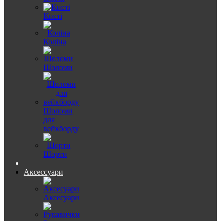
Кисті
Коліна
Шоломи
Шоломи
для
вейкборду
Шорти
Аксессуари
Аксесуари