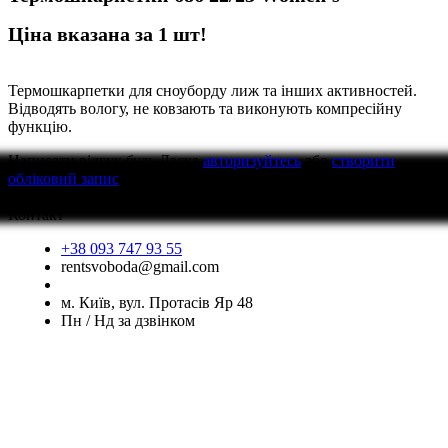
Ціна вказана за 1 шт!
Термошкарпетки для сноуборду лиж та інших активностей.
Відводять вологу, не ковзають та виконують компресійну
функцію.
Написати відгук
будь Ласка
авторизуйтесь
або
створити
обліковий запис
перед тим як написати відгук
Контакт
+38 093 747 93 55
rentsvoboda@gmail.com
м. Київ, вул. Протасів Яр 48
Пн / Нд за дзвінком