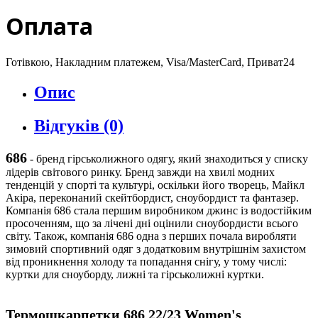
Оплата
Готівкою, Накладним платежем, Visa/MasterCard, Приват24
Опис
Відгуків (0)
686
- бренд гірськолижного одягу, який знаходиться у списку
лідерів світового ринку. Бренд завжди на хвилі модних
тенденцій у спорті та культурі, оскільки його творець, Майкл
Акіра, переконаний скейтбордист, сноубордист та фантазер.
Компанія 686 стала першим виробником джинс із водостійким
просоченням, що за лічені дні оцінили сноубордисти всього
світу. Також, компанія 686 одна з перших почала виробляти
зимовий спортивний одяг з додатковим внутрішнім захистом
від проникнення холоду та попадання снігу, у тому числі:
куртки для сноуборду, лижні та гірськолижні куртки.
Термошкарпетки 686 22/23 Women's