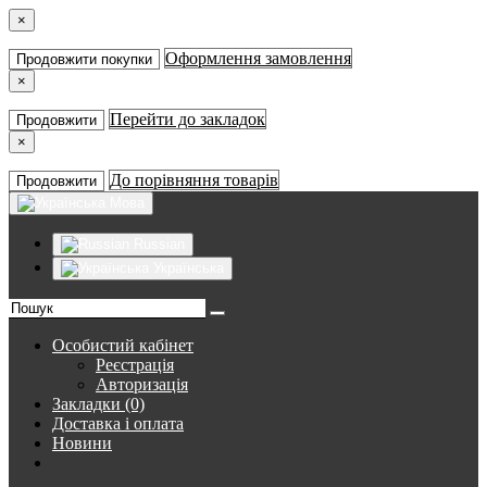
×
Оформлення замовлення
Продовжити покупки
×
Перейти до закладок
Продовжити
×
До порівняння товарів
Продовжити
Мова
Russian
Українська
Особистий кабінет
Реєстрація
Авторизація
Закладки (0)
Доставка і оплата
Новини