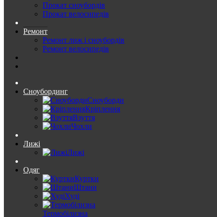
Прокат сноубордів
Прокат велосипедів
Ремонт
Ремонт лиж і сноубордів
Ремонт велосипедів
Сноубординг
Сноуборди
Кріплення
Взуття
Чохли
Лижі
Лижі
Одяг
Куртки
Штани
Худі
Термобілизна