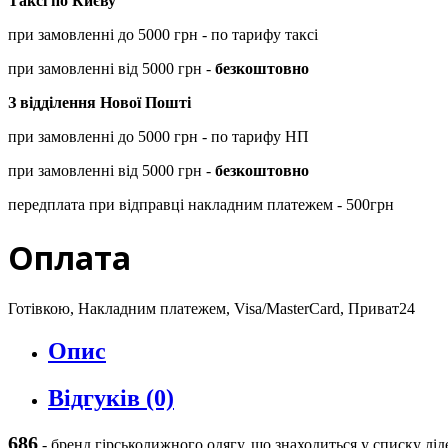
Таксі по Києву
при замовленні до 5000 грн - по тарифу таксі
при замовленні від 5000 грн -
безкоштовно
З відділення Нової Пошті
при замовленні до 5000 грн - по тарифу НП
при замовленні від 5000 грн -
безкоштовно
передплата при відправці накладним платежем - 500грн
Оплата
Готівкою, Накладним платежем, Visa/MasterCard, Приват24
Опис
Відгуків (0)
686
-
бренд гірськолижного одягу, що знаходиться у списку ліде