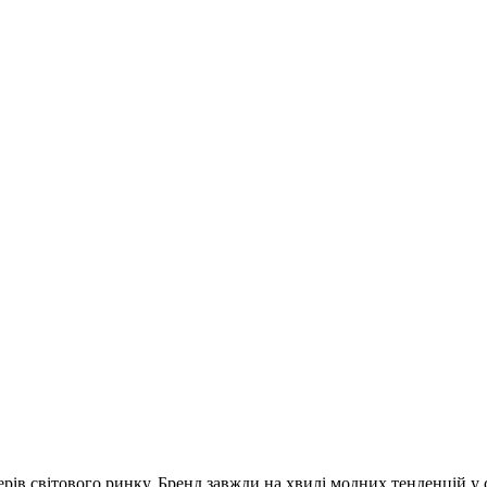
рів світового ринку. Бренд завжди на хвилі модних тенденцій у с