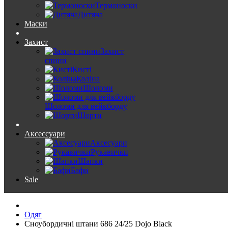
Термоноски
Дитяча
Маски
Захист
Захист
спини
Кисті
Коліна
Шоломи
Шоломи для вейкборду
Шорти
Аксессуари
Аксесуари
Рукавички
Шапки
Бафи
Sale
Одяг
Сноубордичні штани 686 24/25 Dojo Black