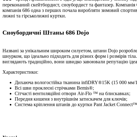
переконаний скейтбордист, сноубордист та фантазер. Компанія 
компанія 686 одна з перших почала виробляти зимовий спортивн
лижні та гірськолижні куртки.
Cноубордичні Штаны 686 Dojo
Названі за унікальним широким силуетом, штани Dojo розробле
шнурком, що ідеально підходить для різних форм і розмірів тіл
виглядають традиційно, вони швидко завоювали репутацію ідеал
Характеристики:
Дихаюча вологостійка тканина infiDRY®15K (15 000 мм/
Всі шви проклеєні стрічками Bemis®;
Сітчасті вентиляційні отвори Air-Flo ™ на блискавках;
Передня кишеня з внутрішнім затискачем для ключів;
Система кріплення штанів до куртки Pant Jacket Connect™