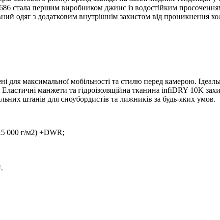
686 стала першим виробником джинс із водостійким просоченням, 
ий одяг з додатковим внутрішнім захистом від проникнення холод
ні для максимальної мобільності та стилю перед камерою. Ідеал
а. Еластичні манжети та гідроізоляційна тканина infiDRY 10K зах
ьних штанів для сноубордистів та лижників за будь-яких умов.
15 000 г/м2) +DWR;
.