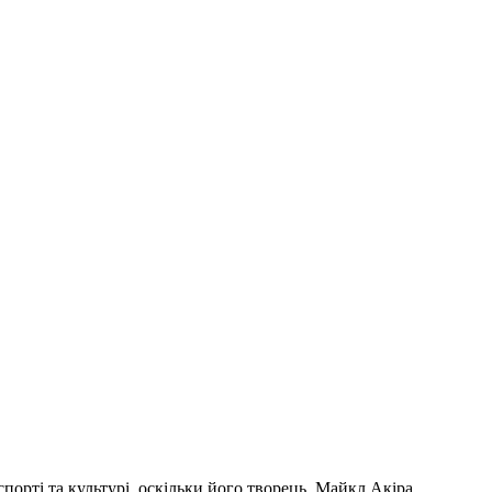
порті та культурі, оскільки його творець, Майкл Акіра,