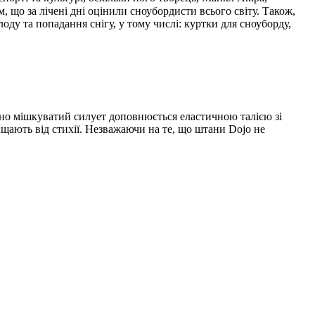
що за лічені дні оцінили сноубордисти всього світу. Також,
у та попадання снігу, у тому числі: куртки для сноуборду,
ьно мішкуватий силует доповнюється еластичною талією зі
ищають від стихії. Незважаючи на те, що штани Dojo не