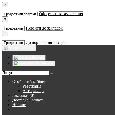
×
Оформлення замовлення
Продовжити покупки
×
Перейти до закладок
Продовжити
×
До порівняння товарів
Продовжити
Мова
Russian
Українська
Особистий кабінет
Реєстрація
Авторизація
Закладки (0)
Доставка і оплата
Новини