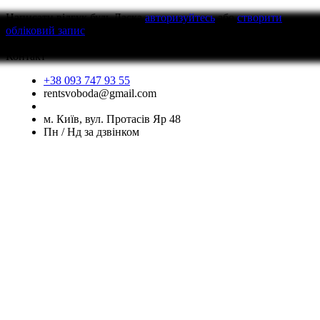
Написати відгук
будь Ласка
авторизуйтесь
або
створити
обліковий запис
перед тим як написати відгук
Контакт
+38 093 747 93 55
rentsvoboda@gmail.com
м. Київ, вул. Протасів Яр 48
Пн / Нд за дзвінком