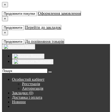
×
Оформлення замовлення
Продовжити покупки
×
Перейти до закладок
Продовжити
×
До порівняння товарів
Продовжити
Мова
Russian
Українська
Особистий кабінет
Реєстрація
Авторизація
Закладки (0)
Доставка і оплата
Новини