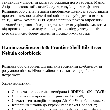
тенденцій у спорті та культурі, оскільки його творець, Майкл
Акіра, переконаний скейтбордист, сноубордист та фантазер.
Компанія 686 стала першим виробником джинс із водостійким
просоченням, що за лічені дні оцінили сноубордисти всього
світу. Також, компанія 686 одна з перших почала виробляти
зимовий спортивний одяг з додатковим внутрішнім захистом
від проникнення холоду та попадання снігу, у тому числі:
куртки для сноуборду, лижні та гірськолижні куртки.
Напівкомбінезон 686 Frontier Shell Bib Breen
Nebula colorblock
Команда 686 створила для вас універсальний комбінезон за
розумною ціною. Нічого зайвого, тільки те, що дійсно
потребуєте!
Характеристики:
Дихаюча вологостійка мембрана infiDRY® 10K +DWR;
Основні шви проклеєні стрічками Bemis®;
Сітчасті вентиляційні отвори Air-Flo ™ на блискавках;
Кріплення штанів до куртки Pant Jacket Connect™;
Снігозахисні гетри з гачком для кріплення штанів до