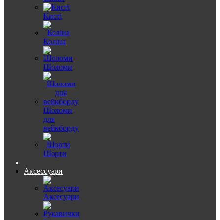
Кисті
Коліна
Шоломи
Шоломи
для
вейкборду
Шорти
Аксессуари
Аксесуари