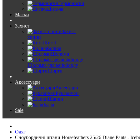
Термоноски
Дитяча
Маски
Захист
Захист
спини
Кисті
Коліна
Шоломи
Шоломи для вейкборду
Шорти
Аксессуари
Аксесуари
Рукавички
Шапки
Бафи
Sale
Одяг
Сноубордичні штани Horsefeathers 25/26 Diane Pants - Iceb