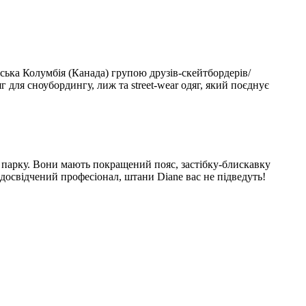
ська Колумбія (Канада) групою друзів-скейтбордерів/
г для сноубордингу, лиж та street-wear одяг, який поєднує
 у парку. Вони мають покращений пояс, застібку-блискавку
досвідчений професіонал, штани Diane вас не підведуть!