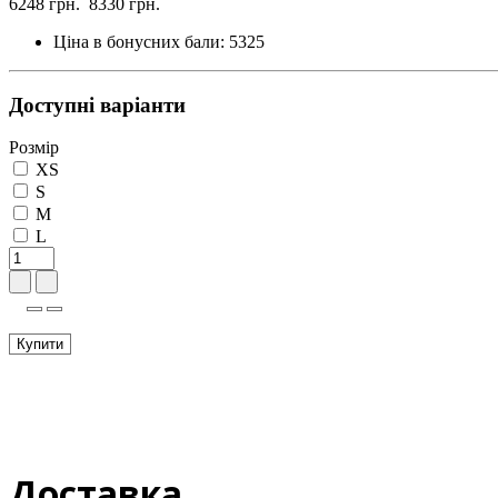
6248 грн.
8330 грн.
Ціна в бонусних бали:
5325
Доступні варіанти
Розмір
XS
S
M
L
Купити
Доставка