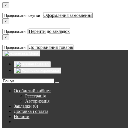
×
Оформлення замовлення
Продовжити покупки
×
Перейти до закладок
Продовжити
×
До порівняння товарів
Продовжити
Мова
Russian
Українська
Особистий кабінет
Реєстрація
Авторизація
Закладки (0)
Доставка і оплата
Новини