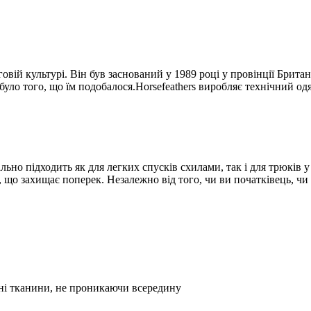
вій культурі. Він був заснований у 1989 році у провінції Британ
 було того, що їм подобалося.Horsefeathers виробляє технічний одя
ально підходить як для легких спусків схилами, так і для трюків
 що захищає поперек. Незалежно від того, чи ви початківець, чи 
ні тканини, не проникаючи всередину