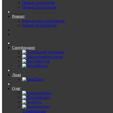
Прокат сноубордів
Прокат велосипедів
Ремонт
Ремонт лиж і сноубордів
Ремонт велосипедів
Сноубординг
Сноуборди
Кріплення
Взуття
Чохли
Лижі
Лижі
Одяг
Куртки
Штани
Худі
Термобілизна