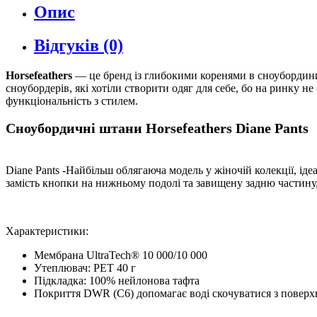
Опис
Відгуків (0)
Horsefeathers
— це бренд із глибокими коренями в сноубординго
сноубордерів, які хотіли створити одяг для себе, бо на ринку не
функціональність з стилем.
Сноубордичні штани Horsefeathers Diane Pants
Diane Pants -Найбільш облягаюча модель у жіночій колекції, іде
замість кнопки на нижньому подолі та завищену задню частину,
Характеристики:
Мембрана UltraTech® 10 000/10 000
Утеплювач: PET 40 г
Підкладка: 100% нейлонова тафта
Покриття DWR (C6) допомагає воді скочуватися з поверх