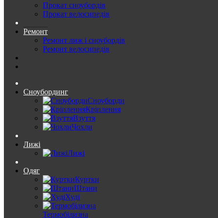
Прокат сноубордів
Прокат велосипедів
Ремонт
Ремонт лиж і сноубордів
Ремонт велосипедів
Сноубординг
Сноуборди
Кріплення
Взуття
Чохли
Лижі
Лижі
Одяг
Куртки
Штани
Худі
Термобілизна