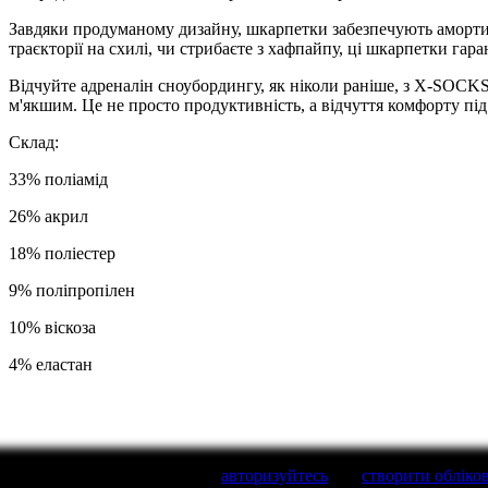
Завдяки продуманому дизайну, шкарпетки забезпечують амортиза
траєкторії на схилі, чи стрибаєте з хафпайпу, ці шкарпетки гар
Відчуйте адреналін сноубордингу, як ніколи раніше, з X-S
м'якшим. Це не просто продуктивність, а відчуття комфорту під
Склад:
33% поліамід
26% акрил
18% поліестер
9% поліпропілен
10% віскоза
4% еластан
Написати відгук
будь Ласка
авторизуйтесь
або
створити обліко