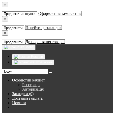
×
Оформлення замовлення
Продовжити покупки
×
Перейти до закладок
Продовжити
×
До порівняння товарів
Продовжити
Мова
Russian
Українська
Особистий кабінет
Реєстрація
Авторизація
Закладки (0)
Доставка і оплата
Новини