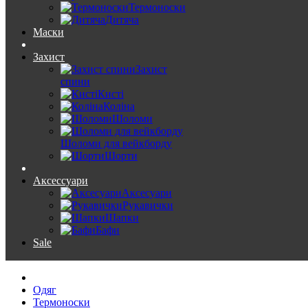
Термоноски
Дитяча
Маски
Захист
Захист
спини
Кисті
Коліна
Шоломи
Шоломи для вейкборду
Шорти
Аксессуари
Аксесуари
Рукавички
Шапки
Бафи
Sale
Одяг
Термоноски