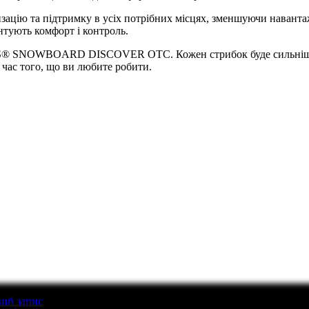
цію та підтримку в усіх потрібних місцях, зменшуючи навантаже
антують комфорт і контроль.
OCKS® SNOWBOARD DISCOVER OTC. Кожен стрибок буде сильнішим
 час того, що ви любите робити.
вий запис
перед тим як написати відгук