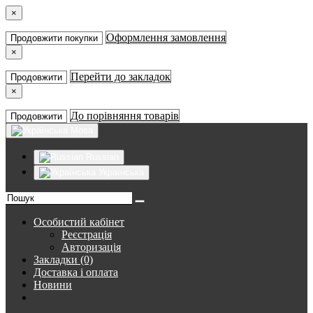
×
Оформлення замовлення
Продовжити покупки
×
Перейти до закладок
Продовжити
×
До порівняння товарів
Продовжити
Мова
Russian
Українська
Особистий кабінет
Реєстрація
Авторизація
Закладки (0)
Доставка і оплата
Новини