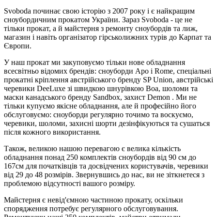
Svoboda починає свою історію з 2007 року і є найкращим
сноубордичним прокатом України. Зараз Svoboda - це не
тільки прокат, а й майстерня з ремонту сноубордів та лиж,
магазин і навіть організатор гірськолижних турів до Карпат та
Європи.
У наш прокат ми закуповуємо тільки нове обладнання
всесвітньо відомих брендів: сноуборди Аро і Rome, спеціальні
прокатні кріплення австрійського бренду SP Union, австрійські
черевики DeeLuxe зі швидкою шнурівкою Boa, шоломи та
маски канадського бренду Sandbox, захист Demon . Ми не
тільки купуємо якісне обладнання, але й професійно його
обслуговуємо: сноуборди регулярно точимо та воскуємо,
черевики, шоломи, захисні шорти дезінфікуються та сушаться
після кожного використання.
Також, великою нашою перевагою є велика кількість
обладнання понад 250 комплектів сноубордів від 90 см до
167см для початківців та досвідчених користувачів, черевики
від 29 до 48 розмірів. Звернувшись до нас, ви не зіткнетеся з
проблемою відсутності вашого розміру.
Майстерня є невід'ємною частиною прокату, оскільки
спорядження потребує регулярного обслуговування.