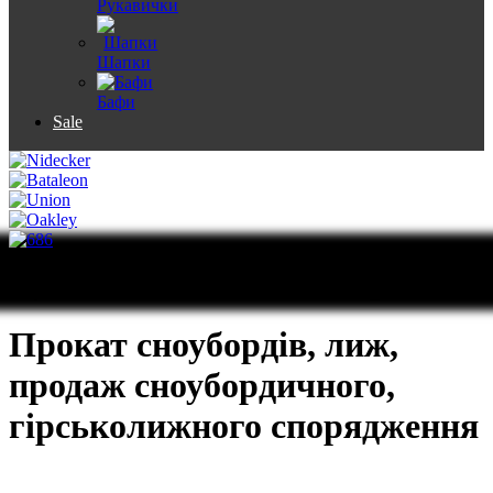
Рукавички
Шапки
Бафи
Sale
Що таке Svoboda Snowboarding?
Прокат сноубордів, лиж,
продаж сноубордичного,
гірськолижного спорядження