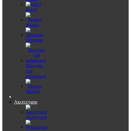
Кисті
Коліна
Шоломи
Шоломи
для
вейкборду
Шорти
Аксессуари
Аксесуари