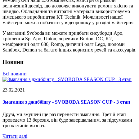
Ремонтуючи наші 250 комплектів, майстри отримали
величезний досвід, що дозволяє виконувати ремонт якісно та
швидко. Обладнання та витратні матеріали використовуємо
німецького виробництва KT Technik. Можливості нашої
майстерні можна побачити у відеоролику у розділі майстерня.
У магазині Svoboda ви можете придбати сноуборди Apo,
кріплення Sp, Apo, Union, черевики Burton, DC, K2,
мембранний одяг 686, Romp, дитячий одяг Lego, шоломи
Sandbox, Demon та багато інших корисних речей та аксесуарів.
Новини
Всі новини
23.02.2021
Змагання з джиббінгу - SVOBODA SEASON CUP - 3 етап
Друзі, ми змушені ще раз перенести змагання. Третій етап
проведемо 13 березня, він буде завершальним, за підсумками
трьох етапів визнач..
Читати далі