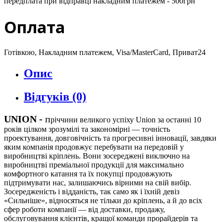
передплата при відправці накладним платежем - 500грн
Оплата
Готівкою, Накладним платежем, Visa/MasterCard, Приват24
Опис
Відгуків (0)
UNION
-
п
річчини великого успіху Union за останні 10
років цілком зрозумілі та закономірні — точність
проектування, довговічність та прогресивні інновації, завдяки
яким компанія продовжує перебувати на передовій у
виробництві кріплень. Вони зосереджені виключно на
виробництві преміальної продукції для максимально
комфортного катання та їх покупці продовжують
підтримувати нас, залишаючись вірними на свій вибір.
Зосередженість і відданість, так само як і їхній девіз
«Сильніше», відносяться не тільки до кріплень, а й до всіх
сфер роботи компанії — від доставки, продажу,
обслуговування клієнтів, кращої команди прорайдерів та