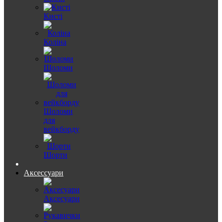
Кисті
Коліна
Шоломи
Шоломи
для
вейкборду
Шорти
Аксессуари
Аксесуари