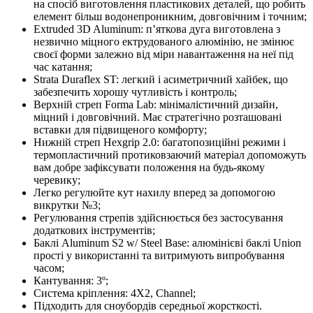
на спосіб виготовлення пластикових деталей, що робить
елемент більш водонепроникним, довговічним і точним;
Extruded 3D Aluminum: п’яткова дуга виготовлена з
незвично міцного ектрудованого алюмінію, не змінює
своєї форми залежно від міри навантаження на неї під
час катання;
Strata Duraflex ST: легкий і асиметричний хайбек, що
забезпечить хорошу чутливість і контроль;
Верхній стреп Forma Lab: мінімалістичний дизайн,
міцний і довговічний. Має стратегічно розташовані
вставки для підвищеного комфорту;
Нижній стреп Hexgrip 2.0: багатопозиційні режими і
термопластичний протиковзаючий матеріал допоможуть
вам добре зафіксувати положення на будь-якому
черевику;
Легко регулюйте кут нахилу вперед за допомогою
викрутки №3;
Регулювання стрепів здійснюється без застосування
додаткових інструментів;
Баклі Aluminum S2 w/ Steel Base: алюмінієві баклі Union
прості у використанні та витримують випробування
часом;
Кантування: 3º;
Система кріплення: 4X2, Channel;
Підходить для сноубордів середньої жорсткості.