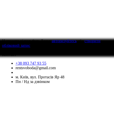
Написати відгук
будь Ласка
авторизуйтесь
або
створити
обліковий запис
перед тим як написати відгук
Контакт
+38 093 747 93 55
rentsvoboda@gmail.com
м. Київ, вул. Протасів Яр 48
Пн / Нд за дзвінком