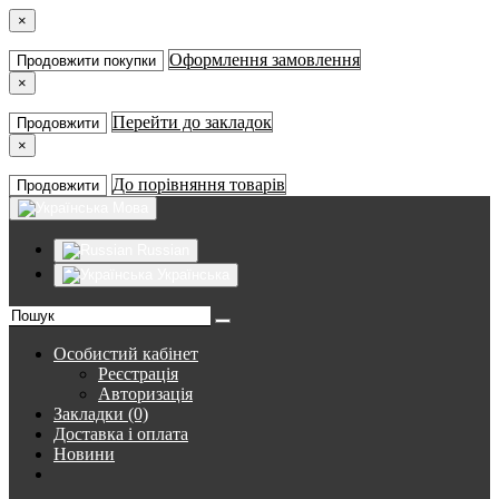
×
Оформлення замовлення
Продовжити покупки
×
Перейти до закладок
Продовжити
×
До порівняння товарів
Продовжити
Мова
Russian
Українська
Особистий кабінет
Реєстрація
Авторизація
Закладки (0)
Доставка і оплата
Новини