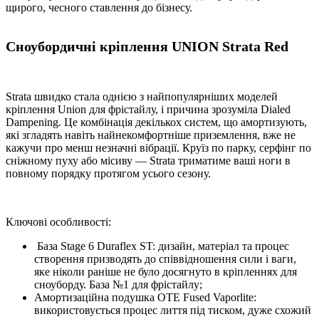
щирого, чесного ставлення до бізнесу.
Сноубордичні кріплення UNION Strata Red
Strata швидко стала однією з найпопулярніших моделей
кріплення Union для фрістайлу, і причина зрозуміла Dialed
Dampening. Це комбінація декількох систем, що амортизують,
які згладять навіть найнекомфортніше приземлення, вже не
кажучи про менш незначні вібрації. Круїз по парку, серфінг по
сніжному пуху або місиву — Strata триматиме ваші ноги в
повному порядку протягом усього сезону.
Ключові особливості:
База Stage 6 Duraflex ST: дизайн, матеріал та процес
створення призводять до співвідношення сили і ваги,
яке ніколи раніше не було досягнуто в кріпленнях для
сноуборду. База №1 для фрістайлу;
Амортизаційна подушка OTE Fused Vaporlite:
використовується процес лиття під тиском, дуже схожий