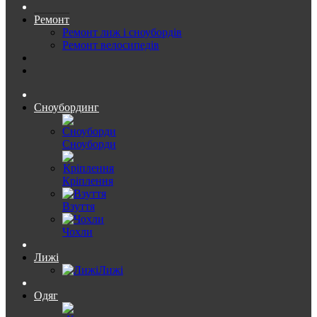
Ремонт
Ремонт лиж і сноубордів
Ремонт велосипедів
Сноубординг
Сноуборди
Кріплення
Взуття
Чохли
Лижі
Лижі
Одяг