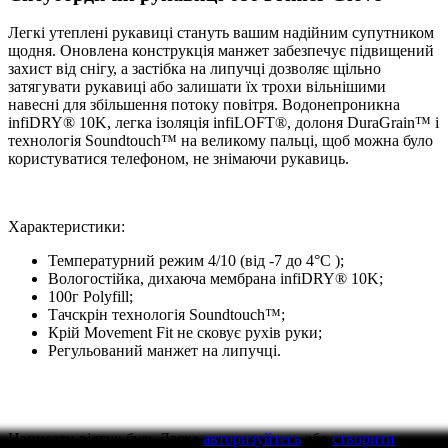
Легкі утеплені рукавиці стануть вашим надійним супутником
щодня. Оновлена ​​конструкція манжет забезпечує підвищений
захист від снігу, а застібка на липучці дозволяє щільно
затягувати рукавиці або залишати їх трохи вільнішими
навесні для збільшення потоку повітря. Водонепроникна
infiDRY® 10K, легка ізоляція infiLOFT®, долоня DuraGrain™ і
технологія Soundtouch™ на великому пальці, щоб можна було
користуватися телефоном, не знімаючи рукавиць.
Характеристики:
Температурний режим 4/10 (від -7 до 4°C );
Вологостійка, дихаюча мембрана infiDRY® 10K;
100г Polyfill;
Тачскрін технологія Soundtouch™;
Крій Movement Fit не сковує рухів руки;
Регульований манжет на липучці.
Написати відгук
будь Ласка
авторизуйтесь
або
створити