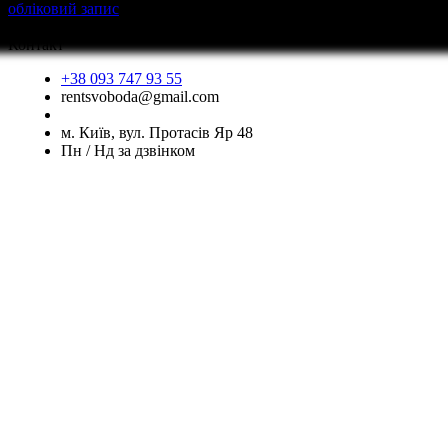
обліковий запис
перед тим як написати відгук
Контакт
+38 093 747 93 55
rentsvoboda@gmail.com
м. Київ, вул. Протасів Яр 48
Пн / Нд за дзвінком