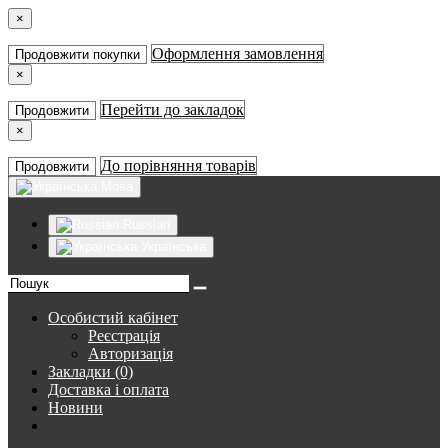
×
Оформлення замовлення
Продовжити покупки
×
Перейти до закладок
Продовжити
×
До порівняння товарів
Продовжити
Мова
Russian
Українська
Особистий кабінет
Реєстрація
Авторизація
Закладки (0)
Доставка і оплата
Новини