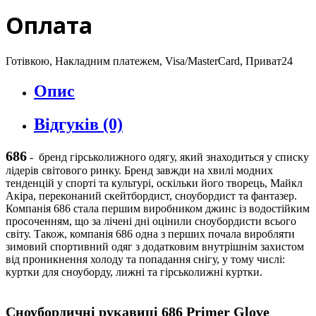
Оплата
Готівкою, Накладним платежем, Visa/MasterCard, Приват24
Опис
Відгуків (0)
686
-
бренд гірськолижного одягу, який знаходиться у списку
лідерів світового ринку. Бренд завжди на хвилі модних
тенденцій у спорті та культурі, оскільки його творець, Майкл
Акіра, переконаний скейтбордист, сноубордист та фантазер.
Компанія 686 стала першим виробником джинс із водостійким
просоченням, що за лічені дні оцінили сноубордисти всього
світу. Також, компанія 686 одна з перших почала виробляти
зимовий спортивний одяг з додатковим внутрішнім захистом
від проникнення холоду та попадання снігу, у тому числі:
куртки для сноуборду, лижні та гірськолижні куртки.
Сноубордичні рукавиці
6
86
Primer Glove