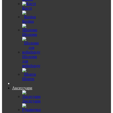
Кисті
Коліна
Шоломи
Шоломи
для
вейкборду
Шорти
Аксессуари
Аксесуари