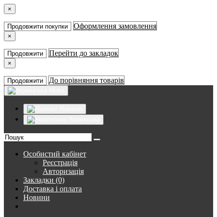
×
Оформлення замовлення
Продовжити покупки
×
Перейти до закладок
Продовжити
×
До порівняння товарів
Продовжити
Мова
Russian
Українська
Особистий кабінет
Реєстрація
Авторизація
Закладки (0)
Доставка і оплата
Новини