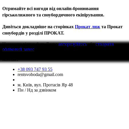
Отримайте всі вигоди від онлайн-бронювання
гірськолижного та сноубордичного екіпірування.
Дивіться докладніше на сторінках
Прокат лиж
та Прокат
сноубордів у розділі ПРОКАТ.
Написати відгук
будь Ласка
авторизуйтесь
або
створити
обліковий запис
перед тим як написати відгук
Контакт
+38 093 747 93 55
rentsvoboda@gmail.com
м. Київ, вул. Протасів Яр 48
Пн / Нд за дзвінком