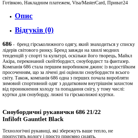
Готівкою, Накладним платежем, Visa/MasterCard, Приват24
Опис
Відгуків (0)
686
-
бренд гірськолижного одягу, який знаходиться у списку
лідерів світового ринку. Бренд завжди на хвилі модних
тенденцій у спорті та культурі, оскільки його творець, Майкл
Акіра, переконаний скейтбордист, сноубордист та фантазер.
Компанія 686 стала першим виробником джинс із водостійким
просоченням, що за лічені дні оцінили сноубордисти всього
світу. Також, компанія 686 одна з перших почала виробляти
зимовий спортивний одяг з додатковим внутрішнім захистом
від проникнення холоду та попадання снігу, у тому числі:
куртки для сноуборду, лижні та гірськолижні куртки.
Сноубордичні рукавички
686
21/22
Infiloft
Gauntlet
Black
Технологічні рукавиці, які збережуть ваше тепло, не
пропустять вологу і просто приємно сидять.