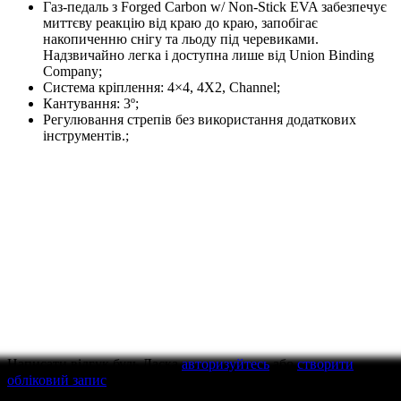
Газ-педаль з Forged Carbon w/ Non-Stick EVA забезпечує
миттєву реакцію від краю до краю, запобігає
накопиченню снігу та льоду під черевиками.
Надзвичайно легка і доступна лише від Union Binding
Company;
Система кріплення: 4×4, 4X2, Channel;
Кантування: 3º;
Регулювання стрепів без використання додаткових
інструментів.;
Написати відгук
будь Ласка
авторизуйтесь
або
створити
обліковий запис
перед тим як написати відгук