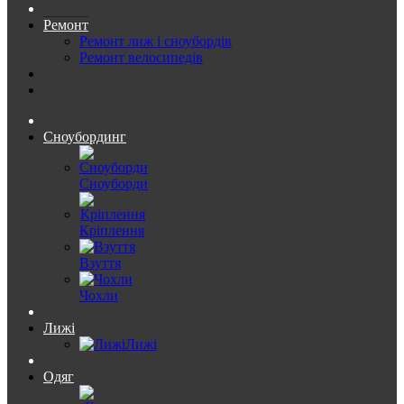
Ремонт
Ремонт лиж і сноубордів
Ремонт велосипедів
Сноубординг
Сноуборди
Кріплення
Взуття
Чохли
Лижі
Лижі
Одяг