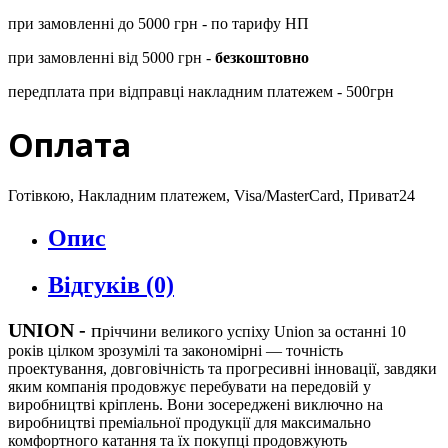
при замовленні до 5000 грн - по тарифу НП
при замовленні від 5000 грн -
безкоштовно
передплата при відправці накладним платежем - 500грн
Оплата
Готівкою, Накладним платежем, Visa/MasterCard, Приват24
Опис
Відгуків (0)
UNION
-
п
річчини великого успіху Union за останні 10
років цілком зрозумілі та закономірні — точність
проектування, довговічність та прогресивні інновації, завдяки
яким компанія продовжує перебувати на передовій у
виробництві кріплень. Вони зосереджені виключно на
виробництві преміальної продукції для максимально
комфортного катання та їх покупці продовжують