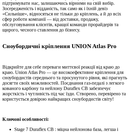
підтримувати нас, залишаючись вірними на свій вибір.
Зосередженість і відданість, так само як і їхній девіз
«Сильніше», відносяться не тільки до кріплень, а й до всіх
сфер роботи компанії — від доставки, продажу,
обслуговування клієнтів, кращої команди прорайдерів та
щирого, чесного ставлення до бізнесу.
Сноубордичні кріплення UNION Atlas Pro
Відкрийте для себе переваги миттєвої реакції від краю до
краю. Union Atlas Pro — це високоефективне кріплення для
сноубордистів середнього та просунутого рівня, які прагнуть
досягти своїх можливостей. Поєднання газ-педалі з легкого
кованого карбону та нейлону Duraflex CB забезпечує
жорсткість і чутливість під час їзди. Створено, перевірено та
користується довірою найкращих сноубордистів світу!
Ключові особливості:
Stage 7 Duraflex CB : міцна нейлонова база, легша і