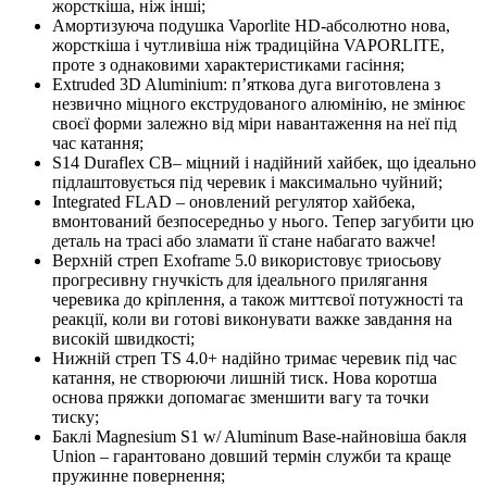
жорсткіша, ніж інші;
Амортизуюча подушка Vaporlite HD-абсолютно нова,
жорсткіша і чутливіша ніж традиційна VAPORLITE,
проте з однаковими характеристиками гасіння;
Extruded 3D Aluminium: п’яткова дуга виготовлена з
незвично міцного екструдованого алюмінію, не змінює
своєї форми залежно від міри навантаження на неї під
час катання;
S14 Duraflex CB– міцний і надійний хайбек, що ідеально
підлаштовується під черевик і максимально чуйний;
Integrated FLAD – оновлений регулятор хайбека,
вмонтований безпосередньо у нього. Тепер загубити цю
деталь на трасі або зламати її стане набагато важче!
Верхній стреп Exoframe 5.0 використовує триосьову
прогресивну гнучкість для ідеального прилягання
черевика до кріплення, а також миттєвої потужності та
реакції, коли ви готові виконувати важке завдання на
високій швидкості;
Нижній стреп TS 4.0+ надійно тримає черевик під час
катання, не створюючи лишній тиск. Нова коротша
основа пряжки допомагає зменшити вагу та точки
тиску;
Баклі Magnesium S1 w/ Aluminum Base-найновіша бакля
Union – гарантовано довший термін служби та краще
пружинне повернення;