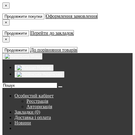
×
Оформлення замовлення
Продовжити покупки
×
Перейти до закладок
Продовжити
×
До порівняння товарів
Продовжити
Мова
Russian
Українська
Особистий кабінет
Реєстрація
Авторизація
Закладки (0)
Доставка і оплата
Новини