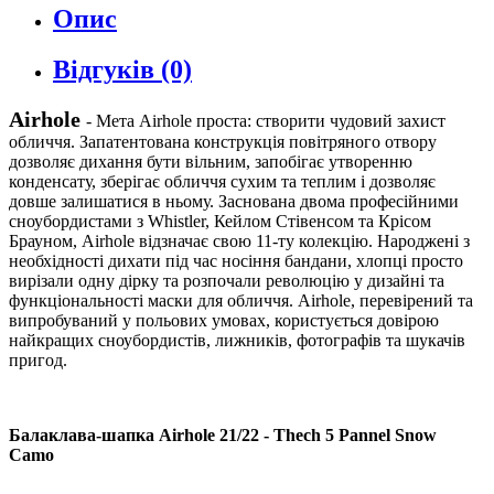
Опис
Відгуків (0)
Airhole
- Мета Airhole проста: створити чудовий захист
обличчя. Запатентована конструкція повітряного отвору
дозволяє дихання бути вільним, запобігає утворенню
конденсату, зберігає обличчя сухим та теплим і дозволяє
довше залишатися в ньому. Заснована двома професійними
сноубордистами з Whistler, Кейлом Стівенсом та Крісом
Брауном, Airhole відзначає свою 11-ту колекцію. Народжені з
необхідності дихати під час носіння бандани, хлопці просто
вирізали одну дірку та розпочали революцію у дизайні та
функціональності маски для обличчя. Airhole, перевірений та
випробуваний у польових умовах, користується довірою
найкращих сноубордистів, лижників, фотографів та шукачів
пригод.
Балаклава-шапка Airhole 21/22 - Thech 5 Pannel Snow
Camo