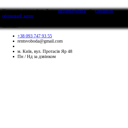
Написати відгук
будь Ласка
авторизуйтесь
або
створити
обліковий запис
перед тим як написати відгук
Контакт
+38 093 747 93 55
rentsvoboda@gmail.com
м. Київ, вул. Протасів Яр 48
Пн / Нд за дзвінком