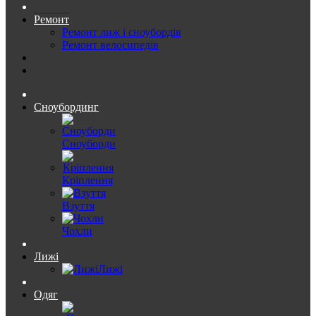
Ремонт
Ремонт лиж і сноубордів
Ремонт велосипедів
Сноубординг
Сноуборди
Кріплення
Взуття
Чохли
Лижі
Лижі
Одяг