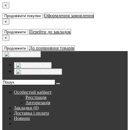
×
Оформлення замовлення
Продовжити покупки
×
Перейти до закладок
Продовжити
×
До порівняння товарів
Продовжити
Мова
Russian
Українська
Особистий кабінет
Реєстрація
Авторизація
Закладки (0)
Доставка і оплата
Новини