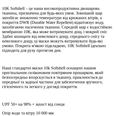
10K Softshell – це наша високопродуктивна двошарова
тканина, призначена для будь-яких умов. Зовнішній шар
запобігає зниженню температури від крижаних вітрів, а
покриття DWR (Durable Water Repellent) відштовхує воду,
запобігаючи насичення тканини. Середній шар є водостійкою
мембраною 10К, яка може витримувати дощ, і мокрий сніг.
Здібні захищати від невеликого дощу, середнього снігу та
невеликого дощу, ці маски можуть витримувати будь-які
умови. Покрита м'якою підкладкою, 10K Softshell ідеально
підходить для руху протягом дня.
Наші стандартні маски 10k Softshell оснащені нашим
оригінальним силіконовим повітряним прошарком, який
безпосередньо впорскується в тканину, приклеюється до
передньої та задньої частини для забезпечення зручного,
гігієнічного та легкого у догляді покриття.
UPF 50+ на 98% + захист від сонця
Опір води та вітру 10 000 мм