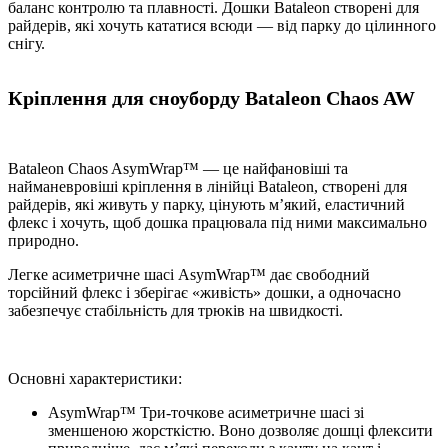
баланс контролю та плавності. Дошки Bataleon створені для
райдерів, які хочуть кататися всюди — від парку до цілинного
снігу.
Кріплення для сноуборду Bataleon Chaos AW
Bataleon Chaos AsymWrap™ — це найфановіші та
найманевровіші кріплення в лінійці Bataleon, створені для
райдерів, які живуть у парку, цінують м’який, еластичний
флекс і хочуть, щоб дошка працювала під ними максимально
природно.
Легке асиметричне шасі AsymWrap™ дає свободний
торсійний флекс і зберігає «живість» дошки, а одночасно
забезпечує стабільність для трюків на швидкості.
Основні характеристики:
AsymWrap™ Три-точкове асиметричне шасі зі
зменшеною жорсткістю. Воно дозволяє дошці флексити