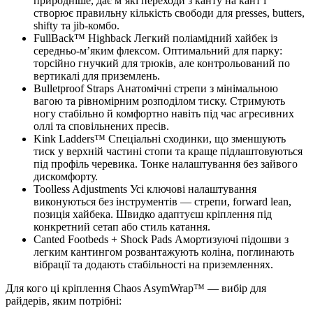
природніше, дає м’які переходи з кантy на кант і
створює правильну кількість свободи для presses, butters,
shifty та jib-комбо.
FullBack™ Highback Легкий поліамідний хайбек із
середньо-м’яким флексом. Оптимальний для парку:
торсійно гнучкий для трюків, але контрольований по
вертикалі для приземлень.
Bulletproof Straps Анатомічні стрепи з мінімальною
вагою та рівномірним розподілом тиску. Стримують
ногу стабільно й комфортно навіть під час агресивних
оллі та сповільнених пресів.
Kink Ladders™ Спеціальні сходинки, що зменшують
тиск у верхній частині стопи та краще підлаштовуються
під профіль черевика. Тонке налаштування без зайвого
дискомфорту.
Toolless Adjustments Усі ключові налаштування
виконуються без інструментів — стрепи, forward lean,
позиція хайбека. Швидко адаптуєш кріплення під
конкретний сетап або стиль катання.
Canted Footbeds + Shock Pads Амортизуючі підошви з
легким кантингом розвантажують коліна, поглинають
вібрації та додають стабільності на приземленнях.
Для кого ці кріплення Chaos AsymWrap™ — вибір для
райдерів, яким потрібні: