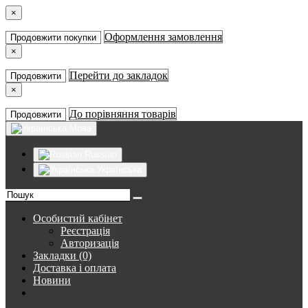
×
Оформлення замовлення
Продовжити покупки
×
Перейти до закладок
Продовжити
×
До порівняння товарів
Продовжити
Мова
Russian
Українська
Особистий кабінет
Реєстрація
Авторизація
Закладки (0)
Доставка і оплата
Новини