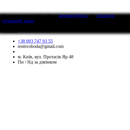
Написати відгук
будь Ласка
авторизуйтесь
або
створити
обліковий запис
перед тим як написати відгук
Контакт
+38 093 747 93 55
rentsvoboda@gmail.com
м. Київ, вул. Протасів Яр 48
Пн / Нд за дзвінком