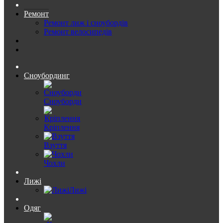
Ремонт
Ремонт лиж і сноубордів
Ремонт велосипедів
Сноубординг
Сноуборди
Кріплення
Взуття
Чохли
Лижі
Лижі
Одяг