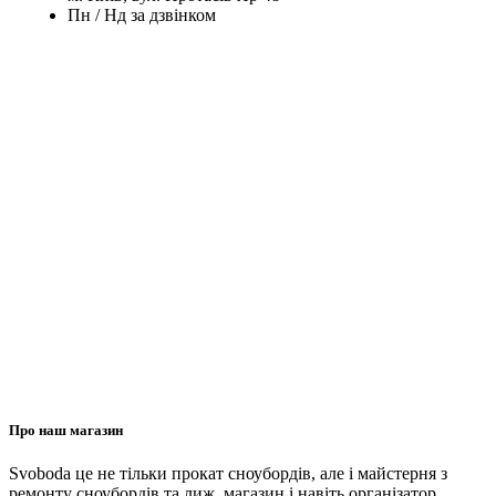
Пн / Нд за дзвінком
Про наш магазин
Svoboda це не тільки прокат сноубордів, але і майстерня з
ремонту сноубордів та лиж, магазин і навіть організатор