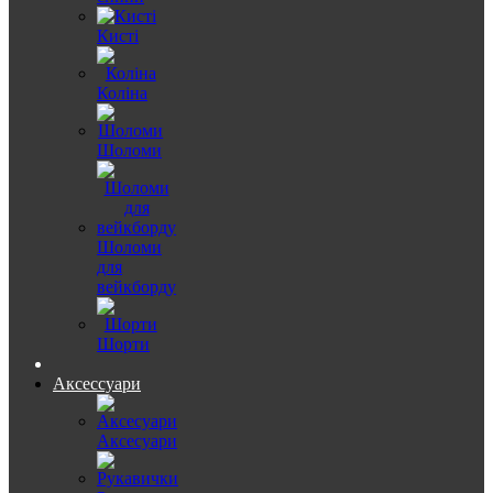
Кисті
Коліна
Шоломи
Шоломи
для
вейкборду
Шорти
Аксессуари
Аксесуари