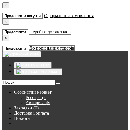
×
Оформлення замовлення
Продовжити покупки
×
Перейти до закладок
Продовжити
×
До порівняння товарів
Продовжити
Мова
Russian
Українська
Особистий кабінет
Реєстрація
Авторизація
Закладки (0)
Доставка і оплата
Новини