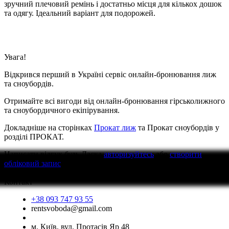
зручний плечовий ремінь і достатньо місця для кількох дошок
та одягу. Ідеальний варіант для подорожей.
Увага!
Відкрився перший в Україні сервіс онлайн-бронювання лиж
та сноубордів.
Отримайте всі вигоди від онлайн-бронювання гірськолижного
та сноубордичного екіпірування.
Докладніше на сторінках
Прокат лиж
та Прокат сноубордів у
розділі ПРОКАТ.
Написати відгук
будь Ласка
авторизуйтесь
або
створити
обліковий запис
перед тим як написати відгук
Контакт
+38 093 747 93 55
rentsvoboda@gmail.com
м. Київ, вул. Протасів Яр 48