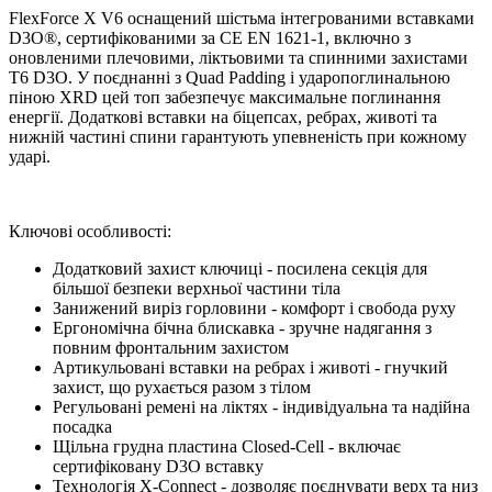
FlexForce X V6 оснащений шістьма інтегрованими вставками
D3O®, сертифікованими за CE EN 1621-1, включно з
оновленими плечовими, ліктьовими та спинними захистами
T6 D3O. У поєднанні з Quad Padding і ударопоглинальною
піною XRD цей топ забезпечує максимальне поглинання
енергії. Додаткові вставки на біцепсах, ребрах, животі та
нижній частині спини гарантують упевненість при кожному
ударі.
Ключові особливості:
Додатковий захист ключиці - посилена секція для
більшої безпеки верхньої частини тіла
Занижений виріз горловини - комфорт і свобода руху
Ергономічна бічна блискавка - зручне надягання з
повним фронтальним захистом
Артикульовані вставки на ребрах і животі - гнучкий
захист, що рухається разом з тілом
Регульовані ремені на ліктях - індивідуальна та надійна
посадка
Щільна грудна пластина Closed-Cell - включає
сертифіковану D3O вставку
Технологія X-Connect - дозволяє поєднувати верх та низ