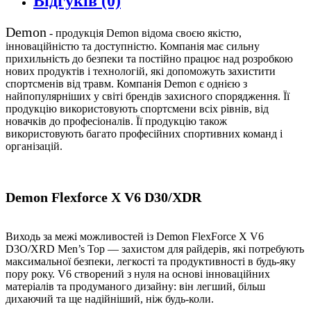
Відгуків (0)
Demon
- п
родукція Demon відома своєю якістю,
інноваційністю та доступністю. Компанія має сильну
прихильність до безпеки та постійно працює над розробкою
нових продуктів і технологій, які допоможуть захистити
спортсменів від травм. Компанія Demon є однією з
найпопулярніших у світі брендів захисного спорядження. Її
продукцію використовують спортсмени всіх рівнів, від
новачків до професіоналів. Її продукцію також
використовують багато професійних спортивних команд і
організацій.
Demon Flexforce X V6 D30/XDR
Виходь за межі можливостей із Demon FlexForce X V6
D3O/XRD Men’s Top — захистом для райдерів, які потребують
максимальної безпеки, легкості та продуктивності в будь-яку
пору року. V6 створений з нуля на основі інноваційних
матеріалів та продуманого дизайну: він легший, більш
дихаючий та ще надійніший, ніж будь-коли.