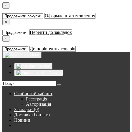
×
Оформлення замовлення
Продовжити покупки
×
Перейти до закладок
Продовжити
×
До порівняння товарів
Продовжити
Мова
Russian
Українська
Особистий кабінет
Реєстрація
Авторизація
Закладки (0)
Доставка і оплата
Новини