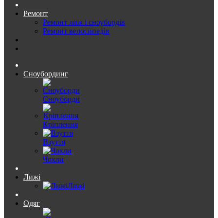
Ремонт
Ремонт лиж і сноубордів
Ремонт велосипедів
Сноубординг
Сноуборди
Кріплення
Взуття
Чохли
Лижі
Лижі
Одяг