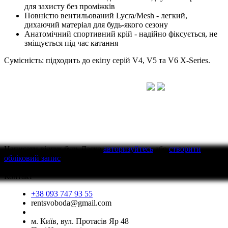
для захисту без проміжків
Повністю вентильований Lycra/Mesh - легкий,
дихаючий матеріал для будь-якого сезону
Анатомічний спортивний крій - надійно фіксується, не
зміщується під час катання
Сумісність: підходить до екіпу серій V4, V5 та V6 X-Series.
Написати відгук
будь Ласка
авторизуйтесь
або
створити
обліковий запис
перед тим як написати відгук
Контакт
+38 093 747 93 55
rentsvoboda@gmail.com
м. Київ, вул. Протасів Яр 48