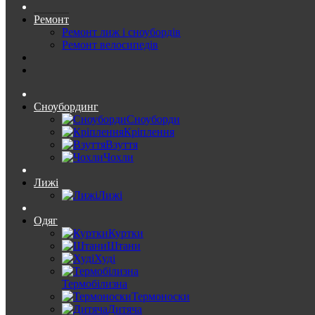
Ремонт
Ремонт лиж і сноубордів
Ремонт велосипедів
Сноубординг
Сноуборди
Кріплення
Взуття
Чохли
Лижі
Лижі
Одяг
Куртки
Штани
Худі
Термобілизна
Термоноски
Дитяча