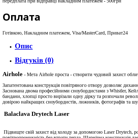
передплата при відправці накладним платежем - 500грн
Оплата
Готівкою, Накладним платежем, Visa/MasterCard, Приват24
Опис
Відгуків (0)
Airhole
- Мета Airhole проста - створити чудовий захист обли
Запатентована конструкція повітряного отвору дозволяє дихання
Заснована двома професійними сноубордистами з Whistler, Кейло
бандани, хлопці просто вирізали одну дірку та розпочали револ
довірою найкращих сноубордистів, лижників, фотографів та шу
Balaclava Drytech Laser
Підвищте свій захист від холоду за допомогою Laser Drytech, 
повітропроникність без втрати тепла. Шарнірна конструкція дає