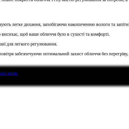
печують легке дихання, запобігаючи накопиченню вологи та запітн
 висихає, щоб ваше обличчя було в сухості та комфорті.
шиї для легкого регулювання.
 повітря забезпечуючи оптимальний захист обличчя без перегріву, 
вий запис
перед тим як написати відгук