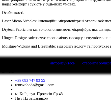
надає комфорт і сухість у будь-яких умовах.
Особливості:
Laser Micro-Airholes: інноваційні мікроповітряні отвори забез
Drytech Fabric: легка, вологопоглинаюча мікрофібра, яка швидко
Hinged Design: забезпечує ергономічну посадку з гнучкістю на 
Moisture-Wicking and Breathable: відводить вологу та пропускає
Написати відгук
будь Ласка
авторизуйтесь
або
створити обліко
Контакт
+38 093 747 93 55
rentsvoboda@gmail.com
м. Київ, вул. Протасів Яр 48
Пн / Нд за дзвінком