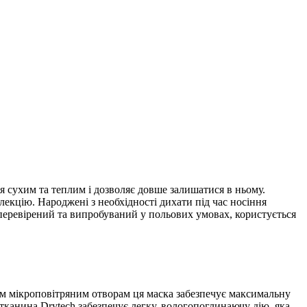
я сухим та теплим і дозволяє довше залишатися в ньому.
лекцію. Народжені з необхідності дихати під час носіння
 перевірений та випробуваний у польових умовах, користується
ним мікроповітряним отворам ця маска забезпечує максимальну
тканина Drytech забезпечує легку, вологопоглинаючу дію, яка