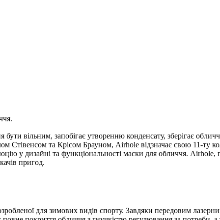
ччя.
 бути вільним, запобігає утворенню конденсату, зберігає обличч
м Стівенсом та Крісом Брауном, Airhole відзначає свою 11-ту ко
юцію у дизайні та функціональності маски для обличчя. Airhole,
качів пригод.
розробленої для зимових видів спорту. Завдяки передовим лазер
 повне покриття обличчя з гнучкістю регулювання за потреби, а 