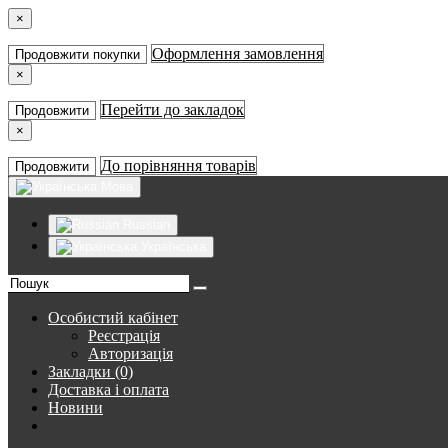
×
Оформлення замовлення
Продовжити покупки
×
Перейти до закладок
Продовжити
×
До порівняння товарів
Продовжити
Мова
Russian
Українська
Особистий кабінет
Реєстрація
Авторизація
Закладки (0)
Доставка і оплата
Новини