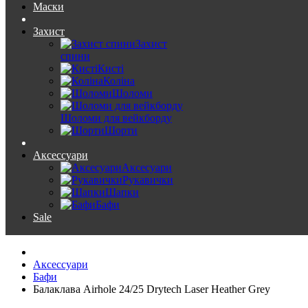
Маски
Захист
Захист
спини
Кисті
Коліна
Шоломи
Шоломи для вейкборду
Шорти
Аксессуари
Аксесуари
Рукавички
Шапки
Бафи
Sale
Аксессуари
Бафи
Балаклава Airhole 24/25 Drytech Laser Heather Grey