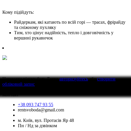
Кому підійдуть:
Райдеркам, які катають по всій горі — трасах, фрірайду
та сніжному пухляку
Тим, хто цінує надійність, тепло і довговічність у
вершині рукавичок
Написати відгук
будь Ласка
авторизуйтесь
або
створити
обліковий запис
перед тим як написати відгук
Контакт
+38 093 747 93 55
rentsvoboda@gmail.com
м. Київ, вул. Протасів Яр 48
Пн / Нд за дзвінком