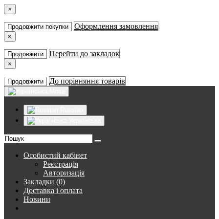
×
Оформлення замовлення
Продовжити покупки
×
Перейти до закладок
Продовжити
×
До порівняння товарів
Продовжити
Мова
Russian
Українська
Особистий кабінет
Реєстрація
Авторизація
Закладки (0)
Доставка і оплата
Новини