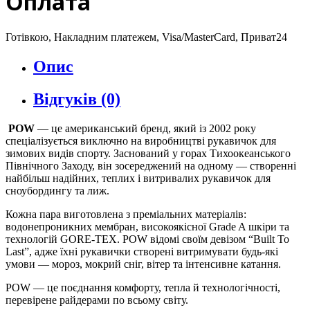
Оплата
Готівкою, Накладним платежем, Visa/MasterCard, Приват24
Опис
Відгуків (0)
POW
— це американський бренд, який із 2002 року
спеціалізується виключно на виробництві рукавичок для
зимових видів спорту. Заснований у горах Тихоокеанського
Північного Заходу, він зосереджений на одному — створенні
найбільш надійних, теплих і витривалих рукавичок для
сноубордингу та лиж.
Кожна пара виготовлена з преміальних матеріалів:
водонепроникних мембран, високоякісної Grade A шкіри та
технологій GORE-TEX. POW відомі своїм девізом “Built To
Last”, адже їхні рукавички створені витримувати будь-які
умови — мороз, мокрий сніг, вітер та інтенсивне катання.
POW — це поєднання комфорту, тепла й технологічності,
перевірене райдерами по всьому світу.