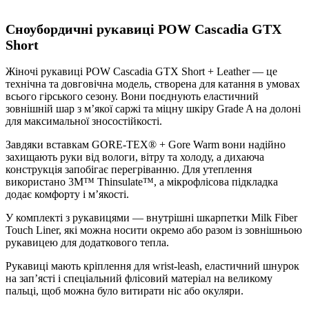
Сноубордичні рукавиці
POW Cascadia GTX
Short
Жіночі рукавиці POW Cascadia GTX Short + Leather — це
технічна та довговічна модель, створена для катання в умовах
всього гірського сезону. Вони поєднують еластичний
зовнішній шар з м’якої саржі та міцну шкіру Grade A на долоні
для максимальної зносостійкості.
Завдяки вставкам GORE-TEX® + Gore Warm вони надійно
захищають руки від вологи, вітру та холоду, а дихаюча
конструкція запобігає перегріванню. Для утеплення
використано 3M™ Thinsulate™, а мікрофлісова підкладка
додає комфорту і м’якості.
У комплекті з рукавицями — внутрішні шкарпетки Milk Fiber
Touch Liner, які можна носити окремо або разом із зовнішньою
рукавицею для додаткового тепла.
Рукавиці мають кріплення для wrist-leash, еластичний шнурок
на зап’ясті і спеціальний флісовий матеріал на великому
пальці, щоб можна було витирати ніс або окуляри.