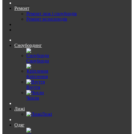
Ремонт
Ремонт лиж і сноубордів
Ремонт велосипедів
Сноубординг
Сноуборди
Кріплення
Взуття
Чохли
Лижі
Лижі
Одяг