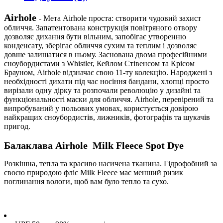
Airhole
- Мета Airhole проста: створити чудовий захист
обличчя. Запатентована конструкція повітряного отвору
дозволяє дихання бути вільним, запобігає утворенню
конденсату, зберігає обличчя сухим та теплим і дозволяє
довше залишатися в ньому. Заснована двома професійними
сноубордистами з Whistler, Кейлом Стівенсом та Крісом
Брауном, Airhole відзначає свою 11-ту колекцію. Народжені з
необхідності дихати під час носіння бандани, хлопці просто
вирізали одну дірку та розпочали революцію у дизайні та
функціональності маски для обличчя. Airhole, перевірений та
випробуваний у польових умовах, користується довірою
найкращих сноубордистів, лижників, фотографів та шукачів
пригод.
Балаклава
Airhole
Milk Fleece Spot Dye
Розкішна, тепла та красиво насичена тканина. Гідрофобний за
своєю природою фліс Milk Fleece має менший ризик
поглинання вологи, щоб вам було тепло та сухо.