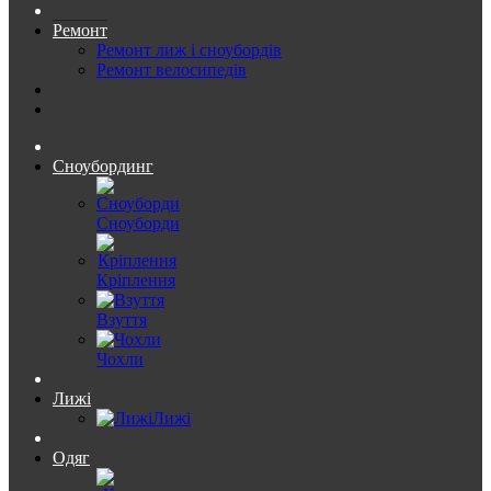
Ремонт
Ремонт лиж і сноубордів
Ремонт велосипедів
Сноубординг
Сноуборди
Кріплення
Взуття
Чохли
Лижі
Лижі
Одяг