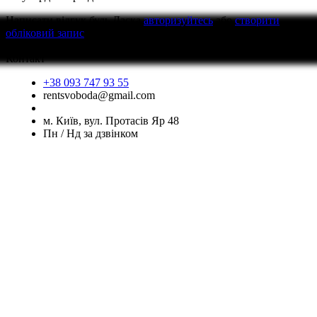
Написати відгук
будь Ласка
авторизуйтесь
або
створити
обліковий запис
перед тим як написати відгук
Контакт
+38 093 747 93 55
rentsvoboda@gmail.com
м. Київ, вул. Протасів Яр 48
Пн / Нд за дзвінком