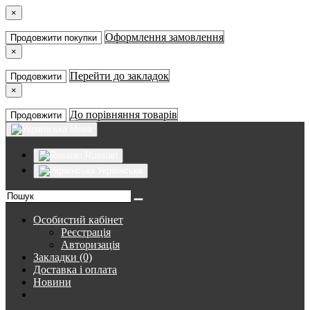
×
Оформлення замовлення
Продовжити покупки
×
Перейти до закладок
Продовжити
×
До порівняння товарів
Продовжити
Мова
Russian
Українська
Особистий кабінет
Реєстрація
Авторизація
Закладки (0)
Доставка і оплата
Новини