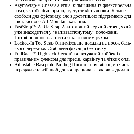
AsymWrap™ Chassis Легша, більш жива та флексибельна
рама, яка зберігає природну чутливість дошки. Більше
свободи для фрістайлу, але з достатньою підтримкою для
швидкісного All-Mountain катання.
FastStrap™ Ankle Strap Анатомічний верхній стреп, який
уже знаходиться у “напівзастібнутому” положенні.
Потрібно лише клацнути баклю одним рухом.
Locked-In Toe Strap Оптимізована посадка на носок будь-
якого черевика. Стабільна фіксація без тиску.
FullBack™ Highback Легкий та потужний хайбек із
правильним флексом для пресів, карвінгу та чітких оллі.
Adjustable Baseplate Padding Поглинання вібрацій і чиста
передача енергії, щоб дошка працювала так, як задумано.