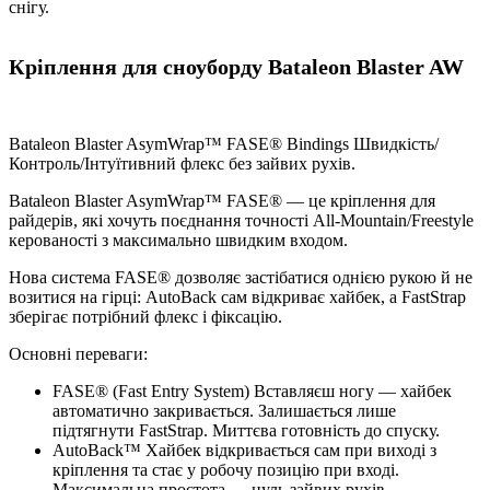
снігу.
Кріплення для сноуборду Bataleon Blaster AW
Bataleon Blaster AsymWrap™ FASE® Bindings Швидкість/
Контроль/Інтуїтивний флекс без зайвих рухів.
Bataleon Blaster AsymWrap™ FASE® — це кріплення для
райдерів, які хочуть поєднання точності All-Mountain/Freestyle
керованості з максимально швидким входом.
Нова система FASE® дозволяє застібатися однією рукою й не
возитися на гірці: AutoBack сам відкриває хайбек, а FastStrap
зберігає потрібний флекс і фіксацію.
Основні переваги:
FASE® (Fast Entry System) Вставляєш ногу — хайбек
автоматично закривається. Залишається лише
підтягнути FastStrap. Миттєва готовність до спуску.
AutoBack™ Хайбек відкривається сам при виході з
кріплення та стає у робочу позицію при вході.
Максимальна простота — нуль зайвих рухів.