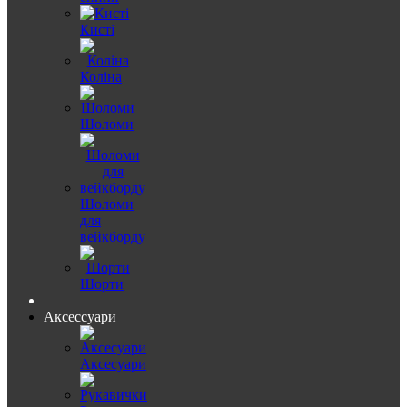
Кисті
Коліна
Шоломи
Шоломи
для
вейкборду
Шорти
Аксессуари
Аксесуари