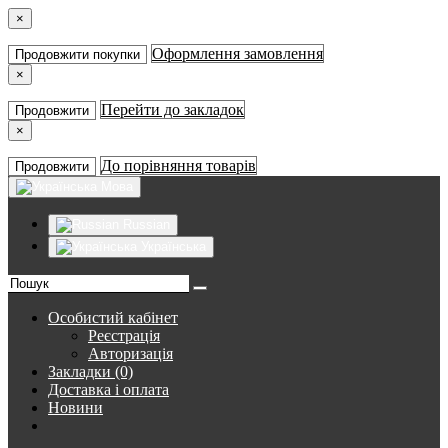
×
Оформлення замовлення
Продовжити покупки
×
Перейти до закладок
Продовжити
×
До порівняння товарів
Продовжити
Мова
Russian
Українська
Особистий кабінет
Реєстрація
Авторизація
Закладки (0)
Доставка і оплата
Новини