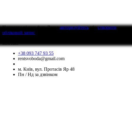
Написати відгук
будь Ласка
авторизуйтесь
або
створити
обліковий запис
перед тим як написати відгук
Контакт
+38 093 747 93 55
rentsvoboda@gmail.com
м. Київ, вул. Протасів Яр 48
Пн / Нд за дзвінком