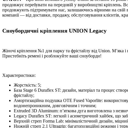
продовжує перебувати на передовій у виробництві кріплень. В
продовжують підтримувати нас, залишаючись вірними на свій вибір
компанії — від доставки, продажу, обслуговування клієнтів, кр
Сноубордичні кріплення UNION Legacy
Жіночі кріплення №1 для парку та фрістайлу від Union. М’яка і 
Пристебніть ремені і розблокуйте ваші сноуборди!
Характеристики:
Жорсткість: 5;
База Stage 6 Duraflex ST: дизайн, матеріал та процес ство
фрістайлу;
Амортизаційна подушка OTE Fused Vaporlite: використову
водонепроникним, довговічним і точним;
Extruded 3D Aluminum: п’яткова дуга виготовлена з незви
Legacy Duraflex ST: легкий і асиметричний хайбек, що заб
Верхній стреп Forma Lab: мінімалістичний дизайн, міцни
Нижній стреп 2.1 Ultragrip: багатопозиційні режими і т