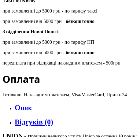
Таксі по Києву
при замовленні до 5000 грн - по тарифу таксі
при замовленні від 5000 грн -
безкоштовно
З відділення Нової Пошті
при замовленні до 5000 грн - по тарифу НП
при замовленні від 5000 грн -
безкоштовно
передплата при відправці накладним платежем - 500грн
Оплата
Готівкою, Накладним платежем, Visa/MasterCard, Приват24
Опис
Відгуків (0)
UNION
-
п
рbчини великого успіху Union за останні 10 років 