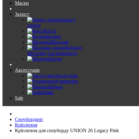
Маски
Захист
Захист
спини
Кисті
Коліна
Шоломи
Шоломи для вейкборду
Шорти
Аксессуари
Аксесуари
Рукавички
Шапки
Бафи
Sale
Сноубординг
Кріплення
Кріплення для сноуборду UNION 26 Legacy Pink