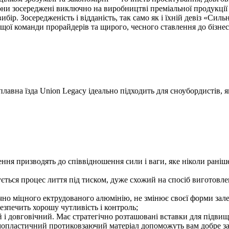
они зосереджені виключно на виробництві преміальної продукції
. Зосередженість і відданість, так само як і їхній девіз «Сильні
ащої команди прорайдерів та щирого, чесного ставлення до бізнес
плавна їзда Union Legacy ідеально підходить для сноубордистів, я
рення призводять до співвідношення сили і ваги, яке ніколи рані
ється процес лиття під тиском, дуже схожий на спосіб виготовл
чно міцного ектрудованого алюмінію, не змінює своєї форми зале
езпечить хорошу чутливість і контроль;
й і довговічний. Має стратегічно розташовані вставки для підви
ермопластичний протиковзаючий матеріал допоможуть вам добре з