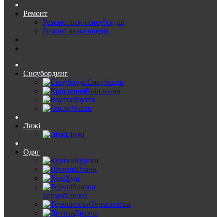
Ремонт
Ремонт лиж і сноубордів
Ремонт велосипедів
Сноубординг
Сноуборди
Кріплення
Взуття
Чохли
Лижі
Лижі
Одяг
Куртки
Штани
Худі
Термобілизна
Термоноски
Дитяча