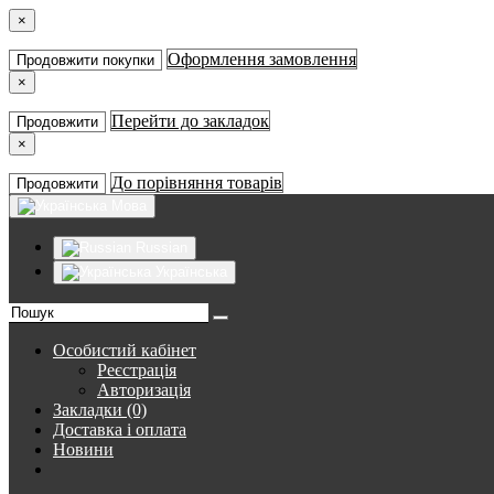
×
Оформлення замовлення
Продовжити покупки
×
Перейти до закладок
Продовжити
×
До порівняння товарів
Продовжити
Мова
Russian
Українська
Особистий кабінет
Реєстрація
Авторизація
Закладки (0)
Доставка і оплата
Новини