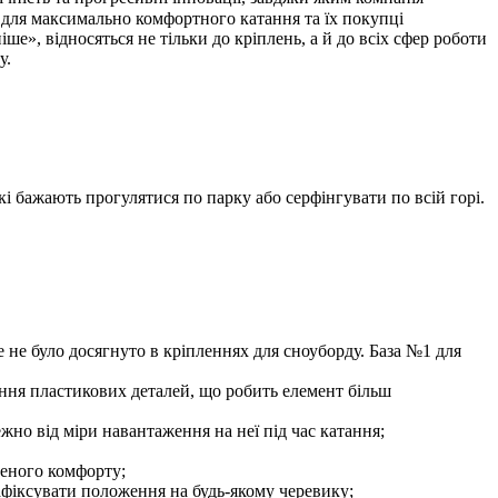
 для максимально комфортного катання та їх покупці
ше», відносяться не тільки до кріплень, а й до всіх сфер роботи
у.
кі бажають прогулятися по парку або серфінгувати по всій горі.
ше не було досягнуто в кріпленнях для сноуборду. База №1 для
ення пластикових деталей, що робить елемент більш
жно від міри навантаження на неї під час катання;
щеного комфорту;
афіксувати положення на будь-якому черевику;