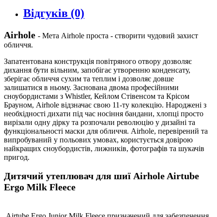
Відгуків (0)
Airhole
- Мета Airhole проста - створити чудовий захист
обличчя.
Запатентована конструкція повітряного отвору дозволяє
дихання бути вільним, запобігає утворенню конденсату,
зберігає обличчя сухим та теплим і дозволяє довше
залишатися в ньому. Заснована двома професійними
сноубордистами з Whistler, Кейлом Стівенсом та Крісом
Брауном, Airhole відзначає свою 11-ту колекцію. Народжені з
необхідності дихати під час носіння бандани, хлопці просто
вирізали одну дірку та розпочали революцію у дизайні та
функціональності маски для обличчя. Airhole, перевірений та
випробуваний у польових умовах, користується довірою
найкращих сноубордистів, лижників, фотографів та шукачів
пригод.
Дитячий утеплювач для шиї Airhole Airtube
Ergo Milk Fleece
Airtube Ergo Junior Milk Fleece призначений для забезпечення