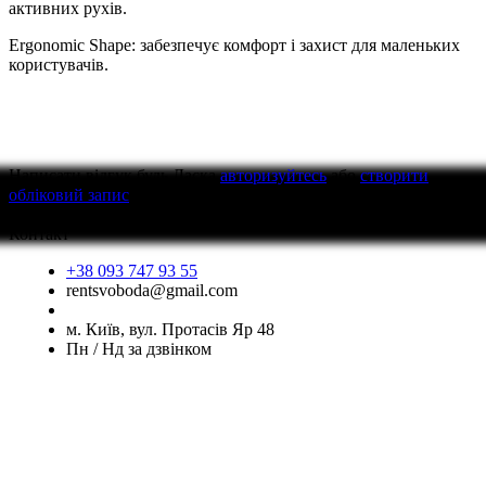
активних рухів.
Ergonomic Shape: забезпечує комфорт і захист для маленьких
користувачів.
Написати відгук
будь Ласка
авторизуйтесь
або
створити
обліковий запис
перед тим як написати відгук
Контакт
+38 093 747 93 55
rentsvoboda@gmail.com
м. Київ, вул. Протасів Яр 48
Пн / Нд за дзвінком