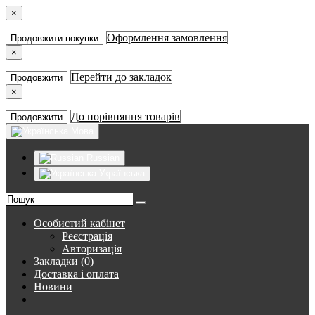
×
Оформлення замовлення
Продовжити покупки
×
Перейти до закладок
Продовжити
×
До порівняння товарів
Продовжити
Мова
Russian
Українська
Особистий кабінет
Реєстрація
Авторизація
Закладки (0)
Доставка і оплата
Новини