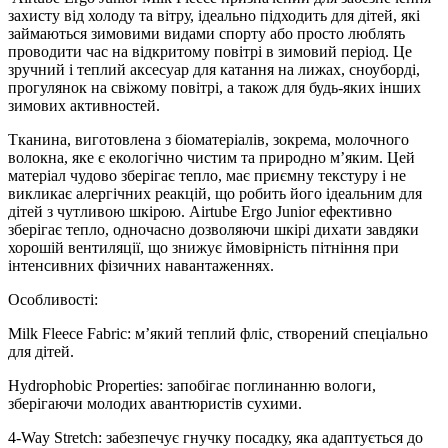
захисту від холоду та вітру, ідеально підходить для дітей, які
займаються зимовими видами спорту або просто люблять
проводити час на відкритому повітрі в зимовий період. Це
зручний і теплий аксесуар для катання на лижах, сноуборді,
прогулянок на свіжому повітрі, а також для будь-яких інших
зимових активностей.
Тканина, виготовлена з біоматеріалів, зокрема, молочного
волокна, яке є екологічно чистим та природно м’яким. Цей
матеріал чудово зберігає тепло, має приємну текстуру і не
викликає алергічних реакцій, що робить його ідеальним для
дітей з чутливою шкірою. Airtube Ergo Junior ефективно
зберігає тепло, одночасно дозволяючи шкірі дихати завдяки
хорошій вентиляції, що знижує ймовірність пітніння при
інтенсивних фізичних навантаженнях.
Особливості:
Milk Fleece Fabric: м’який теплий фліс, створений спеціально
для дітей.
Hydrophobic Properties: запобігає поглинанню вологи,
зберігаючи молодих авантюристів сухими.
4-Way Stretch: забезпечує гнучку посадку, яка адаптується до