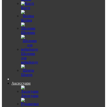
Кисті
Коліна
Шоломи
Шоломи
для
вейкборду
Шорти
Аксессуари
Аксесуари