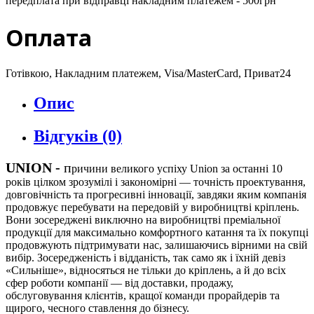
передплата при відправці накладним платежем - 500грн
Оплата
Готівкою, Накладним платежем, Visa/MasterCard, Приват24
Опис
Відгуків (0)
UNION
-
п
ричини великого успіху Union за останні 10
років цілком зрозумілі і закономірні — точність проектування,
довговічність та прогресивні інновації, завдяки яким компанія
продовжує перебувати на передовій у виробництві кріплень.
Вони зосереджені виключно на виробництві преміальної
продукції для максимально комфортного катання та їх покупці
продовжують підтримувати нас, залишаючись вірними на свій
вибір. Зосередженість і відданість, так само як і їхній девіз
«Сильніше», відносяться не тільки до кріплень, а й до всіх
сфер роботи компанії — від доставки, продажу,
обслуговування клієнтів, кращої команди прорайдерів та
щирого, чесного ставлення до бізнесу.