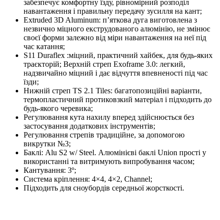
забезпечує комфортну їзду, рівномірний розподіл
навантаження і правильну передачу зусилля на кант;
Extruded 3D Aluminum: п’яткова дуга виготовлена з
незвично міцного екструдованого алюмінію, не змінює
своєї форми залежно від міри навантаження на неї під
час катання;
S11 Duraflex :міцний, практичний хайбек, для будь-яких
траєкторій; Верхній стреп Exoframe 3.0: легкий,
надзвичайно міцний і дає відчуття впевненості під час
їзди;
Нижній стреп TS 2.1 Tiles: багатопозиційні варіанти,
термопластичний протиковзкий матеріал і підходить до
будь-якого черевика;
Регулювання кута нахилу вперед здійснюється без
застосування додаткових інструментів;
Регулювання стрепів традиційне, за допомогою
викрутки №3;
Баклі: Alu S2 w/ Steel. Алюмінієві баклі Union прості у
використанні та витримують випробування часом;
Кантування: 3º;
Система кріплення: 4×4, 4×2, Channel;
Підходить для сноубордів середньої жорсткості.