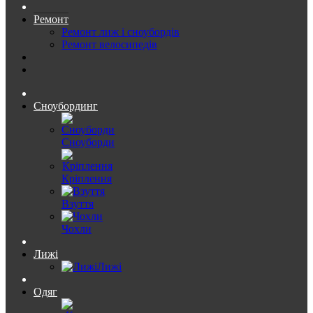
Ремонт
Ремонт лиж і сноубордів
Ремонт велосипедів
Сноубординг
Сноуборди
Кріплення
Взуття
Чохли
Лижі
Лижі
Одяг