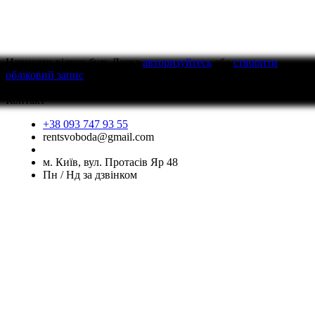
Написати відгук
будь Ласка
авторизуйтесь
або
створити
обліковий запис
перед тим як написати відгук
Контакт
+38 093 747 93 55
rentsvoboda@gmail.com
м. Київ, вул. Протасів Яр 48
Пн / Нд за дзвінком