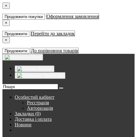
×
Оформлення замовлення
Продовжити покупки
×
Перейти до закладок
Продовжити
×
До порівняння товарів
Продовжити
Мова
Russian
Українська
Особистий кабінет
Реєстрація
Авторизація
Закладки (0)
Доставка і оплата
Новини