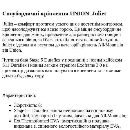
Сноубордичні кріплення UNION Juliet
Juliet – комфорт протягом усього дня з достатнім контролем,
щоб насолоджуватися всією горою. Це міцне сноубордичне
кріплення для жінок, призначене для райдерів початківців і
середнього рівня, які бажають піднятися на новий ступінь.
Juliet є ідеальним вступом до категорії кріплень All-Mountain
від Union.
Чутлива база Stage 5 Duraflex у поєднанні з новим хайбеком
S11 Duraflex і новим легким стрепом Exoframe 3.0 на
щиколотці дозволять вам почуватися впевнено та готовими
долати будь-яку гору.
Характеристики:
Жорсткість: 6;
Stage 5 – Duraflex: міцна нейлонова база в новому
дизайні, комфортна і чутлива, ідеальна для All-Mountain;
Ext Thermoformed EVA: амортизаційна подушка,
виконана зі спіненого вологостійкого матеріалу EVA,