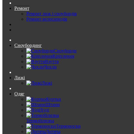
Ремонт
Ремонт лиж і сноубордів
Ремонт велосипедів
Сноубординг
Сноуборди
Кріплення
Взуття
Чохли
Лижі
Лижі
Одяг
Куртки
Штани
Худі
Термобілизна
Термоноски
Дитяча