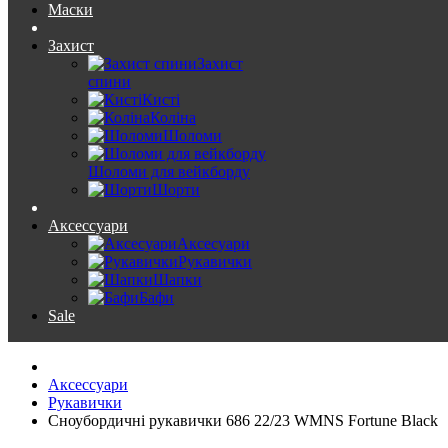
Маски
Захист
Захист
спини
Кисті
Коліна
Шоломи
Шоломи для вейкборду
Шорти
Аксессуари
Аксесуари
Рукавички
Шапки
Бафи
Sale
Аксессуари
Рукавички
Сноубордичні рукавички 686 22/23 WMNS Fortune Black