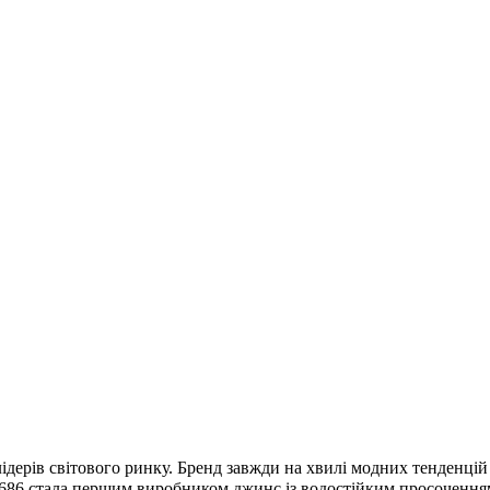
ідерів світового ринку. Бренд завжди на хвилі модних тенденцій у
686 стала першим виробником джинс із водостійким просоченням, 