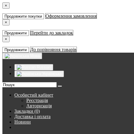
×
Оформлення замовлення
Продовжити покупки
×
Перейти до закладок
Продовжити
×
До порівняння товарів
Продовжити
Мова
Russian
Українська
Особистий кабінет
Реєстрація
Авторизація
Закладки (0)
Доставка і оплата
Новини