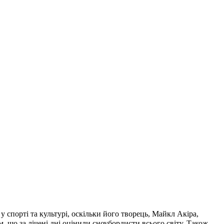
 спорті та культурі, оскільки його творець, Майкл Акіра,
що за лічені дні оцінили сноубордисти всього світу. Також,