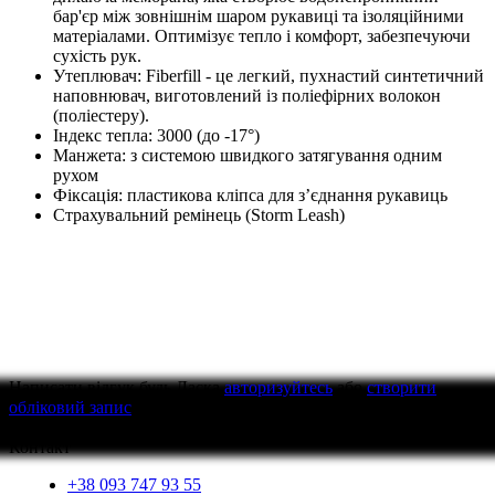
бар'єр між зовнішнім шаром рукавиці та ізоляційними
матеріалами. Оптимізує тепло і комфорт, забезпечуючи
сухість рук.
Утеплювач: Fiberfill - це легкий, пухнастий синтетичний
наповнювач, виготовлений із поліефірних волокон
(поліестеру).
Індекс тепла: 3000 (до -17°)
Манжета: з системою швидкого затягування одним
рухом
Фіксація: пластикова кліпса для з’єднання рукавиць
Страхувальний ремінець (Storm Leash)
Написати відгук
будь Ласка
авторизуйтесь
або
створити
обліковий запис
перед тим як написати відгук
Контакт
+38 093 747 93 55