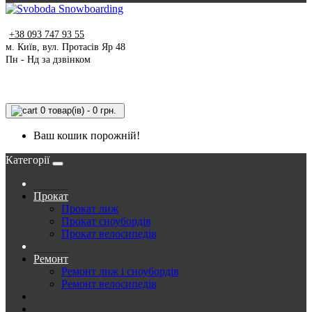
+38 093 747 93 55
м. Київ, вул. Протасів Яр 48
Пн - Нд за дзвінком
0 товар(ів) - 0 грн.
Ваш кошик порожній!
Категорії
Прокат
Прокат лиж
Прокат сноубордів
Прокат велосипедів
Ремонт
Ремонт лиж і сноубордів
Ремонт велосипедів