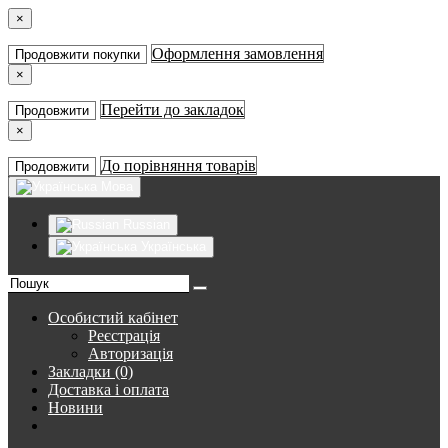
×
Оформлення замовлення
Продовжити покупки
×
Перейти до закладок
Продовжити
×
До порівняння товарів
Продовжити
Мова
Russian
Українська
Особистий кабінет
Реєстрація
Авторизація
Закладки (0)
Доставка і оплата
Новини