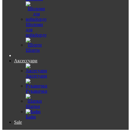
Шоломи
для
вейкборду
Шорти
Аксессуари
Аксесуари
Рукавички
Шапки
Бафи
Sale