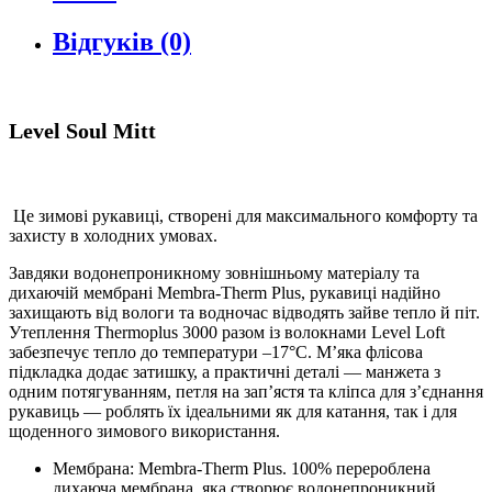
Відгуків (0)
Level Soul Mitt
Це зимові рукавиці, створені для максимального комфорту та
захисту в холодних умовах.
Завдяки водонепроникному зовнішньому матеріалу та
дихаючій мембрані Membra-Therm Plus, рукавиці надійно
захищають від вологи та водночас відводять зайве тепло й піт.
Утеплення Thermoplus 3000 разом із волокнами Level Loft
забезпечує тепло до температури –17°C. М’яка флісова
підкладка додає затишку, а практичні деталі — манжета з
одним потягуванням, петля на зап’ястя та кліпса для з’єднання
рукавиць — роблять їх ідеальними як для катання, так і для
щоденного зимового використання.
Мембрана: Membra-Therm Plus. 100% перероблена
дихаюча мембрана, яка створює водонепроникний