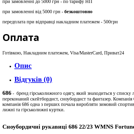
при замовленні до 5000 грн - по тарифу НП
при замовленні від 5000 грн -
безкоштовно
передплата при відправці накладним платежем - 500грн
Оплата
Готівкою, Накладним платежем, Visa/MasterCard, Приват24
Опис
Відгуків (0)
686
-
бренд гірськолижного одягу, який знаходиться у списку л
переконаний скейтбордист, сноубордист та фантазер. Компанія 
компанія 686 одна з перших почала виробляти зимовий спортивн
лижні та гірськолижні куртки.
Сноубордичні рукавиці
6
86
22/23
WMNS Fortun