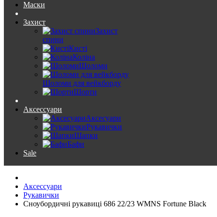
Маски
Захист
Захист
спини
Кисті
Коліна
Шоломи
Шоломи для вейкборду
Шорти
Аксессуари
Аксесуари
Рукавички
Шапки
Бафи
Sale
Аксессуари
Рукавички
Сноубордичні рукавиці 686 22/23 WMNS Fortune Black