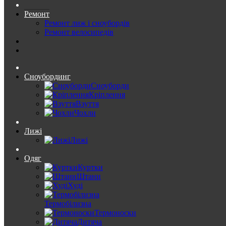
Ремонт
Ремонт лиж і сноубордів
Ремонт велосипедів
Сноубординг
Сноуборди
Кріплення
Взуття
Чохли
Лижі
Лижі
Одяг
Куртки
Штани
Худі
Термобілизна
Термоноски
Дитяча