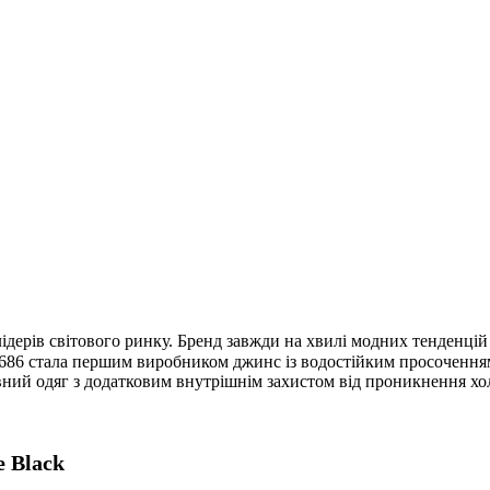
ідерів світового ринку. Бренд завжди на хвилі модних тенденцій у
686 стала першим виробником джинс із водостійким просоченням, 
ий одяг з додатковим внутрішнім захистом від проникнення холод
e
Black