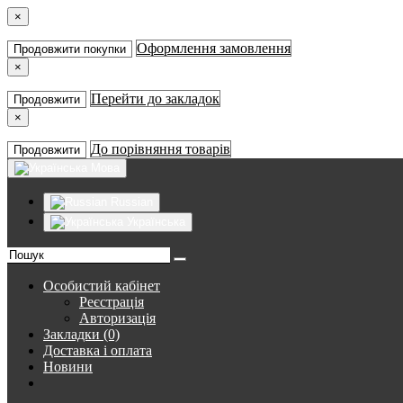
×
Оформлення замовлення
Продовжити покупки
×
Перейти до закладок
Продовжити
×
До порівняння товарів
Продовжити
Мова
Russian
Українська
Особистий кабінет
Реєстрація
Авторизація
Закладки (0)
Доставка і оплата
Новини