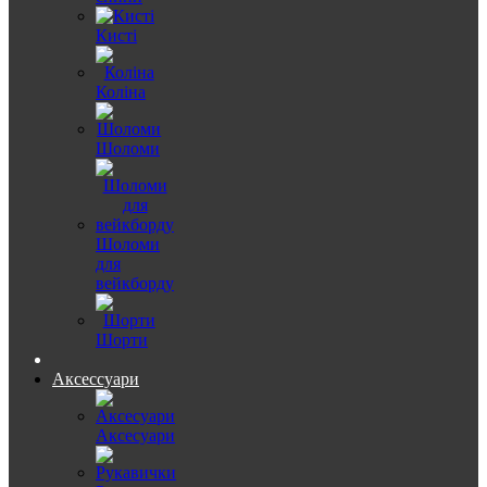
Кисті
Коліна
Шоломи
Шоломи
для
вейкборду
Шорти
Аксессуари
Аксесуари