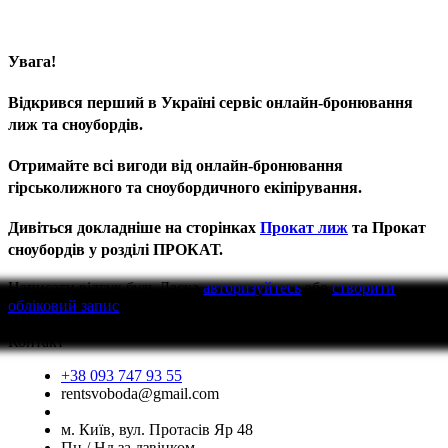
Увага!
Відкрився перший в Україні сервіс онлайн-бронювання
лиж та сноубордів.
Отримайте всі вигоди від онлайн-бронювання
гірськолижного та сноубордичного екіпірування.
Дивіться докладніше на сторінках
Прокат лиж
та Прокат
сноубордів у розділі ПРОКАТ.
Написати відгук
будь Ласка
авторизуйтесь
або
створити
обліковий запис
перед тим як написати відгук
Контакт
+38 093 747 93 55
rentsvoboda@gmail.com
м. Київ, вул. Протасів Яр 48
Пн / Нд за дзвінком