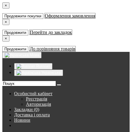
×
Оформлення замовлення
Продовжити покупки
×
Перейти до закладок
Продовжити
×
До порівняння товарів
Продовжити
Мова
Russian
Українська
Особистий кабінет
Реєстрація
Авторизація
Закладки (0)
Доставка і оплата
Новини