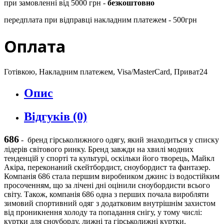
при замовленні від 5000 грн -
безкоштовно
передплата при відправці накладним платежем - 500грн
Оплата
Готівкою, Накладним платежем, Visa/MasterCard, Приват24
Опис
Відгуків (0)
686
-
бренд гірськолижного одягу, який знаходиться у списку
лідерів світового ринку. Бренд завжди на хвилі модних
тенденцій у спорті та культурі, оскільки його творець, Майкл
Акіра, переконаний скейтбордист, сноубордист та фантазер.
Компанія 686 стала першим виробником джинс із водостійким
просоченням, що за лічені дні оцінили сноубордисти всього
світу. Також, компанія 686 одна з перших почала виробляти
зимовий спортивний одяг з додатковим внутрішнім захистом
від проникнення холоду та попадання снігу, у тому числі:
куртки для сноуборду, лижні та гірськолижні куртки.