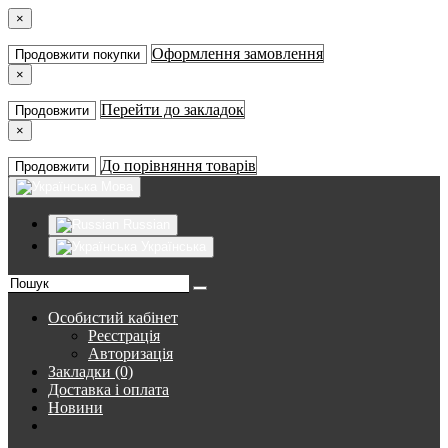
×
Оформлення замовлення
Продовжити покупки
×
Перейти до закладок
Продовжити
×
До порівняння товарів
Продовжити
Мова
Russian
Українська
Особистий кабінет
Реєстрація
Авторизація
Закладки (0)
Доставка і оплата
Новини