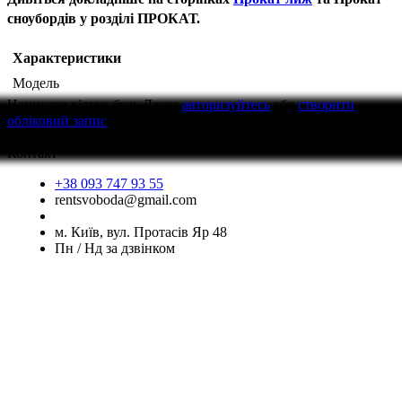
сноубордів у розділі ПРОКАТ.
Характеристики
Модель
Написати відгук
будь Ласка
авторизуйтесь
або
створити
обліковий запис
перед тим як написати відгук
Контакт
+38 093 747 93 55
rentsvoboda@gmail.com
м. Київ, вул. Протасів Яр 48
Пн / Нд за дзвінком