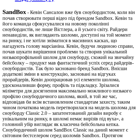
SandBox
-
Кевін Сансалон вже був сноубордистом, коли він
почав створювати перші відео під брендом Sandbox. Кевін та
його команда сфокусувалися на новому поколінні
сноубордистів, не лише Вістлера, а й усього світу. Райдери
ненавиділи, як виглядають шоломи, доступні на той момент
на ринку, і не хотіли зніматися в масивних касках, що
нагадують голову марсіаніна. Кевін, будучи людиною справи,
почав шукати вирішення проблеми та створив унікальний
низькопрофільний шолом для сноуборду, схожий на звичайну
бейсболку – продукт мав фантастичний успіх серед райдерів-
сноубордистів. Так було засновано бренд Sandbox. Внісши
додаткові зміни в конструкцію, засновані на відгуках
прорайдерів, Кевін доопрацював усі елементи шолома,
удосконаливши форму, профіль та підкладку. Зрізалися
міліметри для досягнення максимально можливого низького
профілю сноубордичного шолома, який, в той же час,
відповідав би всім встановленим стандартам захисту, таким
чином початкова модель перетворилася на модель шолома для
сноуборду Classic 2.0 – запатентований дизайн виробу є
унікальним на ринку, в шоломі немає вирізів під вуха», а
головний убір виглядає як класична бейсбольна кепка.
Сноубордичний шолом SandBox Classic на даний момент є
світовим бестселером серед шоломів Sandbox. Протягом