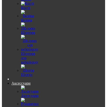
Кисті
Коліна
Шоломи
Шоломи
для
вейкборду
Шорти
Аксессуари
Аксесуари