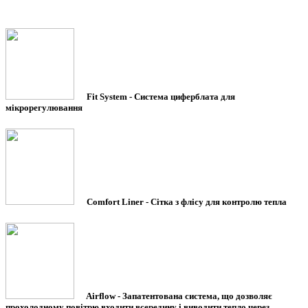
Fit System -
Система циферблата для
мікрорегулювання
Comfort Liner -
Сітка з флісу для контролю тепла
Airflow -
Запатентована система, що дозволяє
прохолодному повітрю входити всередину і виводити тепло через