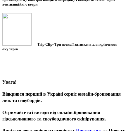
вентиляційні отвори
Trip Clip
- Три позиції затискача для кріплення
окулярів
Увага!
Відкрився перший в Україні сервіс онлайн-бронювання
лиж та сноубордів.
Отримайте всі вигоди від онлайн-бронювання
гірськолижного та сноубордичного екіпірування.
Дивіться докладніше на сторінках
Прокат лиж
та Прокат