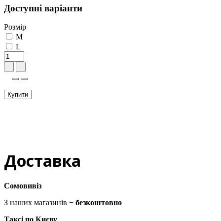
Доступні варіанти
Розмір
M
L
Купити
Доставка
Сомовивіз
З наших магазинів −
безкоштовно
Таксі по Києву