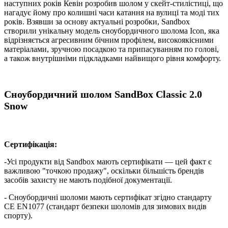
наступних років Кевін розробив шолом у скейт-стилістиці, що
нагадує йому про колишні часи катання на вулиці та моді тих
років. Взявши за основу актуальні розробки, Sandbox
створили унікальну модель сноубордичного шолома Icon, яка
відрізняється агресивним бічним профілем, високоякісними
матеріалами, зручною посадкою та припасуванням по голові,
а також внутрішніми підкладками найвищого рівня комфорту.
Сноубордичний шолом SandBox Classic 2.0
Snow
Сертифікація:
-Усі продукти від Sandbox мають сертифікати — цей факт є
важливою "точкою продажу", оскільки більшість брендів
засобів захисту не мають подібної документації.
- Сноубордичні шоломи мають сертифікат згідно стандарту
CE EN1077 (стандарт безпеки шоломів для зимових видів
спорту).