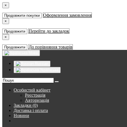
×
Оформлення замовлення
Продовжити покупки
×
Перейти до закладок
Продовжити
×
До порівняння товарів
Продовжити
Мова
Russian
Українська
Особистий кабінет
Реєстрація
Авторизація
Закладки (0)
Доставка і оплата
Новини