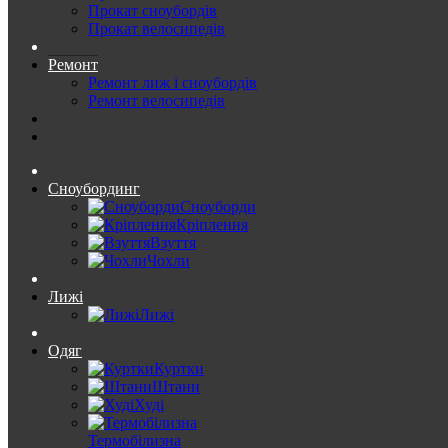
Прокат сноубордів
Прокат велосипедів
Ремонт
Ремонт лиж і сноубордів
Ремонт велосипедів
Сноубординг
Сноуборди
Кріплення
Взуття
Чохли
Лижі
Лижі
Одяг
Куртки
Штани
Худі
Термобілизна