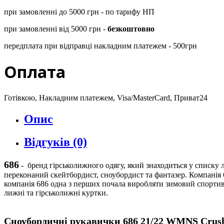
при замовленні до 5000 грн - по тарифу НП
при замовленні від 5000 грн -
безкоштовно
передплата при відправці накладним платежем - 500грн
Оплата
Готівкою, Накладним платежем, Visa/MasterCard, Приват24
Опис
Відгуків (0)
686
-
бренд гірськолижного одягу, який знаходиться у списку л
переконаний скейтбордист, сноубордист та фантазер. Компанія 
компанія 686 одна з перших почала виробляти зимовий спортивн
лижні та гірськолижні куртки.
Сноубордичні рукавички
686
21/22
WMNS
Crus