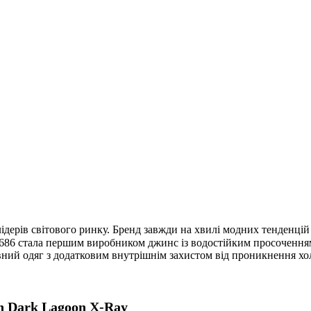
ідерів світового ринку. Бренд завжди на хвилі модних тенденцій у
686 стала першим виробником джинс із водостійким просоченням, 
ий одяг з додатковим внутрішнім захистом від проникнення холод
h Dark Lagoon X-Ray