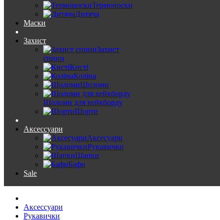
Термоноски
Дитяча
Маски
Захист
Захист
спини
Кисті
Коліна
Шоломи
Шоломи для вейкборду
Шорти
Аксессуари
Аксесуари
Рукавички
Шапки
Бафи
Sale
Аксессуари
Рукавички