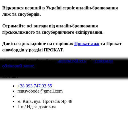
Відкрився перший в Україні сервіс онлайн-бронювання
лиж та сноубордів.
Отримайте всі вигоди від онлайн-бронювання
гірськолижного та сноубордичного екіпірування.
Дивіться докладніше на сторінках
Прокат лиж
та Прокат
сноубордів у розділі ПРОКАТ.
Написати відгук
будь Ласка
авторизуйтесь
або
створити
обліковий запис
перед тим як написати відгук
Контакт
+38 093 747 93 55
rentsvoboda@gmail.com
м. Київ, вул. Протасів Яр 48
Пн / Нд за дзвінком