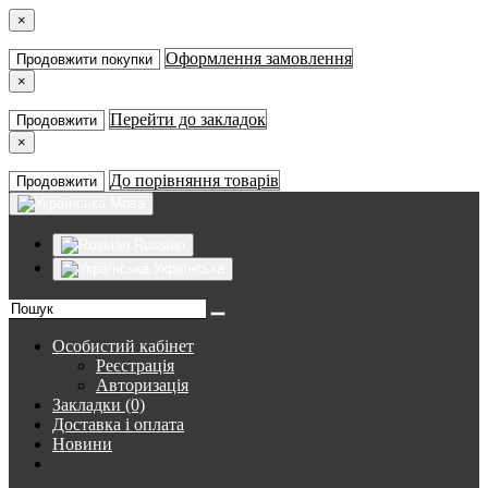
×
Оформлення замовлення
Продовжити покупки
×
Перейти до закладок
Продовжити
×
До порівняння товарів
Продовжити
Мова
Russian
Українська
Особистий кабінет
Реєстрація
Авторизація
Закладки (0)
Доставка і оплата
Новини