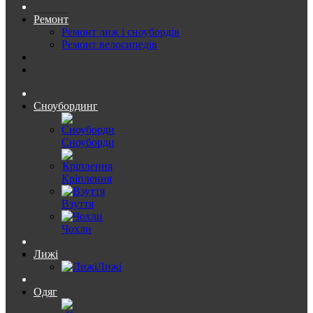
Ремонт
Ремонт лиж і сноубордів
Ремонт велосипедів
Сноубординг
Сноуборди
Кріплення
Взуття
Чохли
Лижі
Лижі
Одяг