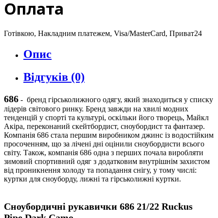
Оплата
Готівкою, Накладним платежем, Visa/MasterCard, Приват24
Опис
Відгуків (0)
686
-
бренд гірськолижного одягу, який знаходиться у списку
лідерів світового ринку. Бренд завжди на хвилі модних
тенденцій у спорті та культурі, оскільки його творець, Майкл
Акіра, переконаний скейтбордист, сноубордист та фантазер.
Компанія 686 стала першим виробником джинс із водостійким
просоченням, що за лічені дні оцінили сноубордисти всього
світу. Також, компанія 686 одна з перших почала виробляти
зимовий спортивний одяг з додатковим внутрішнім захистом
від проникнення холоду та попадання снігу, у тому числі:
куртки для сноуборду, лижні та гірськолижні куртки.
Сноубордичні рукавички
686
21/22
Ruckus
Pipe
Dark Camo