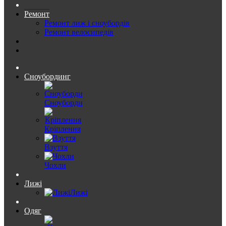
Ремонт
Ремонт лиж і сноубордів
Ремонт велосипедів
Сноубординг
Сноуборди
Кріплення
Взуття
Чохли
Лижі
Лижі
Одяг