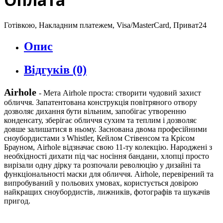
Готівкою, Накладним платежем, Visa/MasterCard, Приват24
Опис
Відгуків (0)
Airhole
- Мета Airhole проста: створити чудовий захист
обличчя. Запатентована конструкція повітряного отвору
дозволяє дихання бути вільним, запобігає утворенню
конденсату, зберігає обличчя сухим та теплим і дозволяє
довше залишатися в ньому. Заснована двома професійними
сноубордистами з Whistler, Кейлом Стівенсом та Крісом
Брауном, Airhole відзначає свою 11-ту колекцію. Народжені з
необхідності дихати під час носіння бандани, хлопці просто
вирізали одну дірку та розпочали революцію у дизайні та
функціональності маски для обличчя. Airhole, перевірений та
випробуваний у польових умовах, користується довірою
найкращих сноубордистів, лижників, фотографів та шукачів
пригод.