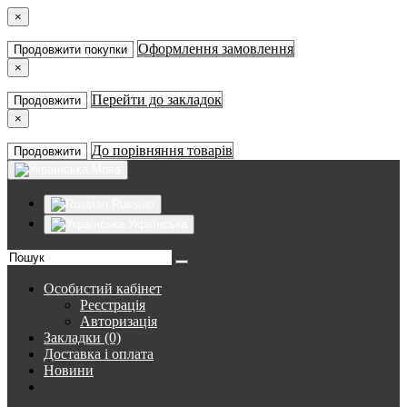
×
Оформлення замовлення
Продовжити покупки
×
Перейти до закладок
Продовжити
×
До порівняння товарів
Продовжити
Мова
Russian
Українська
Особистий кабінет
Реєстрація
Авторизація
Закладки (0)
Доставка і оплата
Новини