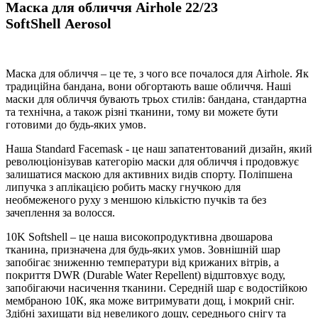
Маска для обличчя Airhole 22/23
SoftShell Aerosol
Маска для обличчя – це те, з чого все почалося для Airhole. Як
традиційна бандана, вони обгортають ваше обличчя. Наші
маски для обличчя бувають трьох стилів: бандана, стандартна
та технічна, а також різні тканини, тому ви можете бути
готовими до будь-яких умов.
Наша Standard Facemask - це наш запатентований дизайн, який
революціонізував категорію маски для обличчя і продовжує
залишатися маскою для активних видів спорту. Поліпшена
липучка з аплікацією робить маску гнучкою для
необмеженого руху з меншою кількістю пучків та без
зачеплення за волосся.
10K Softshell – це наша високопродуктивна двошарова
тканина, призначена для будь-яких умов. Зовнішній шар
запобігає зниженню температури від крижаних вітрів, а
покриття DWR (Durable Water Repellent) відштовхує воду,
запобігаючи насичення тканини. Середній шар є водостійкою
мембраною 10К, яка може витримувати дощ, і мокрий сніг.
Здібні захищати від невеликого дощу, середнього снігу та