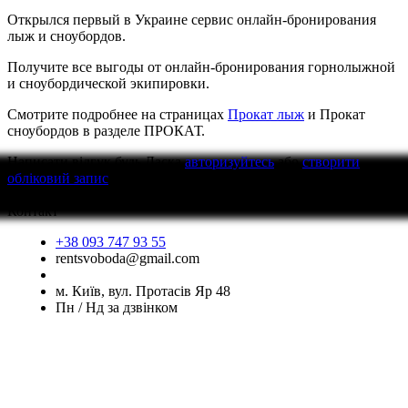
Открылся первый в Украине сервис онлайн-бронирования
лыж и сноубордов.
Получите все выгоды от онлайн-бронирования горнолыжной
и сноубордической экипировки.
Смотрите подробнее на страницах
Прокат лыж
и Прокат
сноубордов в разделе ПРОКАТ.
Написати відгук
будь Ласка
авторизуйтесь
або
створити
обліковий запис
перед тим як написати відгук
Контакт
+38 093 747 93 55
rentsvoboda@gmail.com
м. Київ, вул. Протасів Яр 48
Пн / Нд за дзвінком