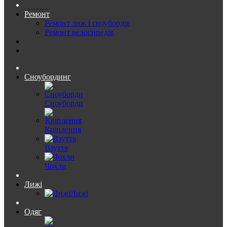
Ремонт
Ремонт лиж і сноубордів
Ремонт велосипедів
Сноубординг
Сноуборди
Кріплення
Взуття
Чохли
Лижі
Лижі
Одяг