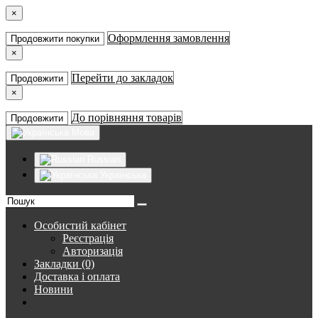
×
Оформлення замовлення
Продовжити покупки
×
Перейти до закладок
Продовжити
×
До порівняння товарів
Продовжити
Мова
Russian
Українська
Особистий кабінет
Реєстрація
Авторизація
Закладки (0)
Доставка і оплата
Новини