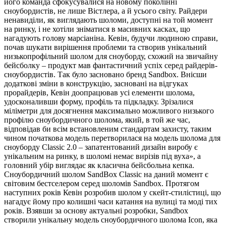
його команда сфокусувалися на новому поколінні
сноубордистів, не лише Вістлера, а й усього світу. Райдери
ненавиділи, як виглядають шоломи, доступні на той момент
на ринку, і не хотіли зніматися в масивних касках, що
нагадують голову марсіаніна. Кевін, будучи людиною справи,
почав шукати вирішення проблеми та створив унікальний
низькопрофільний шолом для сноуборду, схожий на звичайну
бейсболку – продукт мав фантастичний успіх серед райдерів-
сноубордистів. Так було засновано бренд Sandbox. Внісши
додаткові зміни в конструкцію, засновані на відгуках
прорайдерів, Кевін доопрацював усі елементи шолома,
удосконаливши форму, профіль та підкладку. Зрізалися
міліметри для досягнення максимально можливого низького
профілю сноубордичного шолома, який, в той же час,
відповідав би всім встановленим стандартам захисту, таким
чином початкова модель перетворилася на модель шолома для
сноуборду Classic 2.0 – запатентований дизайн виробу є
унікальним на ринку, в шоломі немає вирізів під вуха», а
головний убір виглядає як класична бейсбольна кепка.
Сноубордичний шолом SandBox Classic на даний момент є
світовим бестселером серед шоломів Sandbox. Протягом
наступних років Кевін розробив шолом у скейт-стилістиці, що
нагадує йому про колишні часи катання на вулиці та моді тих
років. Взявши за основу актуальні розробки, Sandbox
створили унікальну модель сноубордичного шолома Icon, яка