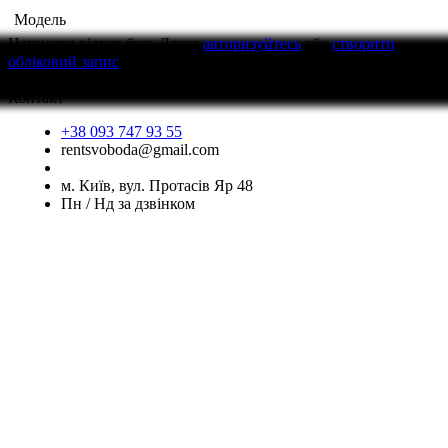
Модель
Написати відгук
будь Ласка
авторизуйтесь
або
створити
обліковий запис
перед тим як написати відгук
Контакт
+38 093 747 93 55
rentsvoboda@gmail.com
м. Київ, вул. Протасів Яр 48
Пн / Нд за дзвінком