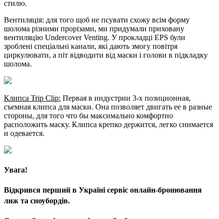
стилю.
Вентиляція: для того щоб не псувати схожу всім форму
шолома різними прорізами, ми придумали приховану
вентиляцію Undercover Venting. У прокладці EPS були
зроблені спеціальні канали, які дають змогу повітря
циркулювати, а піт відводити від маски і голови в підкладку
шолома.
Клипса Trip Clip:
Первая в индустрии 3-х позиционная,
съемная клипса для маски. Она позволяет двигать ее в разные
стороны, для того что бы максимально комфортно
расположить маску. Клипса крепко держится, легко снимается
и одевается.
Увага!
Відкрився перший в Україні сервіс онлайн-бронювання
лиж та сноубордів.