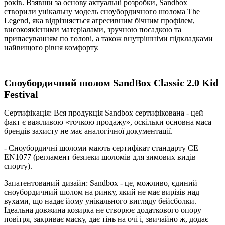
років. Взявши за основу актуальні розробки, Sandbox
створили унікальну модель сноубордичного шолома The
Legend, яка відрізняється агресивним бічним профілем,
високоякісними матеріалами, зручною посадкою та
припасуванням по голові, а також внутрішніми підкладками
найвищого рівня комфорту.
Сноубордичний шолом
SandBox Classic 2.0 Kid
Festival
Сертифікація: Вся продукція Sandbox сертифікована - цей
факт є важливою «точкою продажу», оскільки основна маса
брендів захисту не має аналогічної документації.
- Сноубордичні шоломи мають сертифікат стандарту CE
EN1077 (регламент безпеки шоломів для зимових видів
спорту).
Запатентований дизайн: Sandbox - це, можливо, єдиний
сноубордичний шолом на ринку, який не має вирізів над
вухами, що надає йому унікального вигляду бейсболки.
Ідеальна довжина козирка не створює додаткового опору
повітря, закриває маску, дає тінь на очі і, звичайно ж, додає