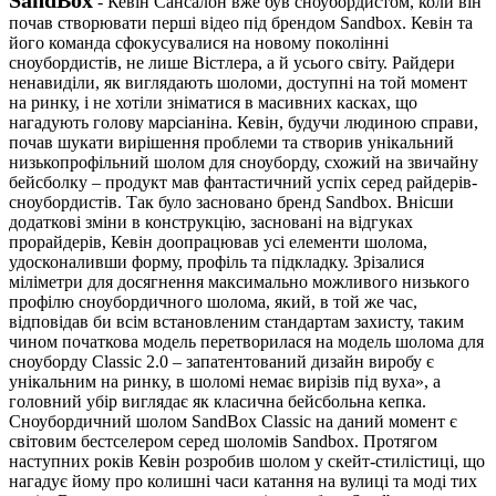
-
Кевін Сансалон вже був сноубордистом, коли він
почав створювати перші відео під брендом Sandbox. Кевін та
його команда сфокусувалися на новому поколінні
сноубордистів, не лише Вістлера, а й усього світу. Райдери
ненавиділи, як виглядають шоломи, доступні на той момент
на ринку, і не хотіли зніматися в масивних касках, що
нагадують голову марсіаніна. Кевін, будучи людиною справи,
почав шукати вирішення проблеми та створив унікальний
низькопрофільний шолом для сноуборду, схожий на звичайну
бейсболку – продукт мав фантастичний успіх серед райдерів-
сноубордистів. Так було засновано бренд Sandbox. Внісши
додаткові зміни в конструкцію, засновані на відгуках
прорайдерів, Кевін доопрацював усі елементи шолома,
удосконаливши форму, профіль та підкладку. Зрізалися
міліметри для досягнення максимально можливого низького
профілю сноубордичного шолома, який, в той же час,
відповідав би всім встановленим стандартам захисту, таким
чином початкова модель перетворилася на модель шолома для
сноуборду Classic 2.0 – запатентований дизайн виробу є
унікальним на ринку, в шоломі немає вирізів під вуха», а
головний убір виглядає як класична бейсбольна кепка.
Сноубордичний шолом SandBox Classic на даний момент є
світовим бестселером серед шоломів Sandbox. Протягом
наступних років Кевін розробив шолом у скейт-стилістиці, що
нагадує йому про колишні часи катання на вулиці та моді тих