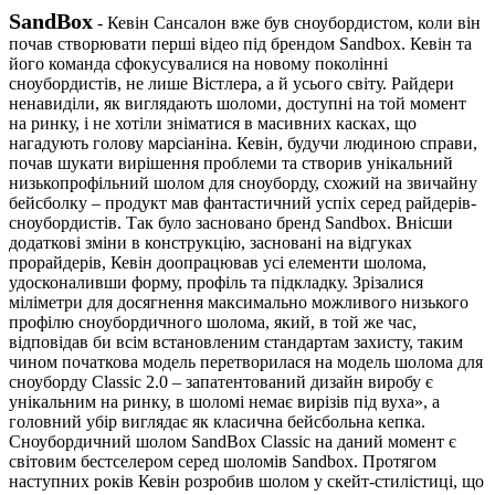
SandBox
-
Кевін Сансалон вже був сноубордистом, коли він
почав створювати перші відео під брендом Sandbox. Кевін та
його команда сфокусувалися на новому поколінні
сноубордистів, не лише Вістлера, а й усього світу. Райдери
ненавиділи, як виглядають шоломи, доступні на той момент
на ринку, і не хотіли зніматися в масивних касках, що
нагадують голову марсіаніна. Кевін, будучи людиною справи,
почав шукати вирішення проблеми та створив унікальний
низькопрофільний шолом для сноуборду, схожий на звичайну
бейсболку – продукт мав фантастичний успіх серед райдерів-
сноубордистів. Так було засновано бренд Sandbox. Внісши
додаткові зміни в конструкцію, засновані на відгуках
прорайдерів, Кевін доопрацював усі елементи шолома,
удосконаливши форму, профіль та підкладку. Зрізалися
міліметри для досягнення максимально можливого низького
профілю сноубордичного шолома, який, в той же час,
відповідав би всім встановленим стандартам захисту, таким
чином початкова модель перетворилася на модель шолома для
сноуборду Classic 2.0 – запатентований дизайн виробу є
унікальним на ринку, в шоломі немає вирізів під вуха», а
головний убір виглядає як класична бейсбольна кепка.
Сноубордичний шолом SandBox Classic на даний момент є
світовим бестселером серед шоломів Sandbox. Протягом
наступних років Кевін розробив шолом у скейт-стилістиці, що