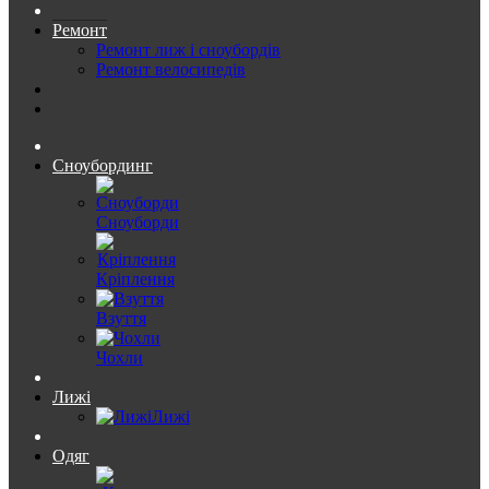
Ремонт
Ремонт лиж і сноубордів
Ремонт велосипедів
Сноубординг
Сноуборди
Кріплення
Взуття
Чохли
Лижі
Лижі
Одяг