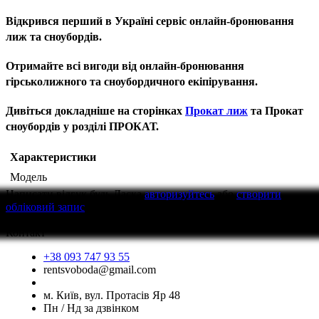
Відкрився перший в Україні сервіс онлайн-бронювання
лиж та сноубордів.
Отримайте всі вигоди від онлайн-бронювання
гірськолижного та сноубордичного екіпірування.
Дивіться докладніше на сторінках
Прокат лиж
та Прокат
сноубордів у розділі ПРОКАТ.
Характеристики
Модель
Написати відгук
будь Ласка
авторизуйтесь
або
створити
обліковий запис
перед тим як написати відгук
Контакт
+38 093 747 93 55
rentsvoboda@gmail.com
м. Київ, вул. Протасів Яр 48
Пн / Нд за дзвінком