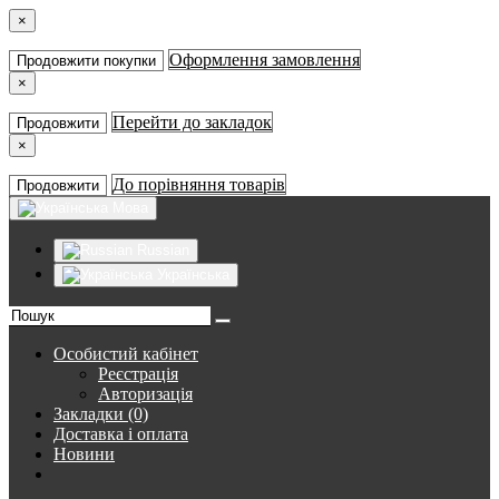
×
Оформлення замовлення
Продовжити покупки
×
Перейти до закладок
Продовжити
×
До порівняння товарів
Продовжити
Мова
Russian
Українська
Особистий кабінет
Реєстрація
Авторизація
Закладки (0)
Доставка і оплата
Новини