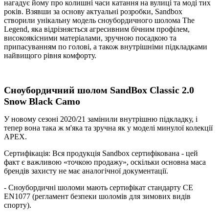
нагадує йому про колишні часи катання на вулиці та моді тих
років. Взявши за основу актуальні розробки, Sandbox
створили унікальну модель сноубордичного шолома The
Legend, яка відрізняється агресивним бічним профілем,
високоякісними матеріалами, зручною посадкою та
припасуванням по голові, а також внутрішніми підкладками
найвищого рівня комфорту.
Сноубордичний шолом
SandBox Classic 2.0
Snow Black Camo
У новому сезоні 2020/21 замінили внутрішню підкладку, і
тепер вона така ж м'яка та зручна як у моделі минулої колекції
APEX.
Сертифікація: Вся продукція Sandbox сертифікована - цей
факт є важливою «точкою продажу», оскільки основна маса
брендів захисту не має аналогічної документації.
- Сноубордичні шоломи мають сертифікат стандарту CE
EN1077 (регламент безпеки шоломів для зимових видів
спорту).