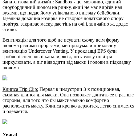
Запатентований дизайн: Sandbox - це, можливо, єдиний
сноубордичний шолом на ринку, який не має вирізів над
вухами, що надає йому унікального вигляду бейсболки.
Ідеальна довжина козирка не створює додаткового опору
повітря, закриває маску, дає тінь на очі і, звичайно ж, додає
стилю.
Вентиляція: для того щоб не псувати схожу всім форму
шолома різними прорізами, ми придумали приховану
вентиляцію Undercover Venting. У прокладці EPS були
зроблені спеціальні канали, які дають змогу повітря
циркулювати, а піт відводити від маски і голови в підкладку
шолома.
Клипса Trip Clip:
Первая в индустрии 3-х позиционная,
съемная клипса для маски. Она позволяет двигать ее в разные
стороны, для того что бы максимально комфортно
расположить маску. Клипса крепко держится, легко снимается
и одевается.
Увага!