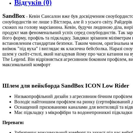
Відгуків (0)
SandBox
- Кевін Сансалон вже був досвідченим сноубордисто
сноубордистів не лише з Вістлера, але й з усього світу. Райдер
схожих на голову марсіанина. Кевін, будучи людиною діла, ви
продукт мав феноменальний успіх серед сноубордистів. Так за
його форму, профіль та підкладку. Завдяки зрізаним міліметр
встановленим стандартам безпеки. Таким чином, оригінальна мо
виїмок "під вуха" і виглядає як класична бейсболка. Наразі с
шлем у скейт-стилі, який нагадував йому про часи катання на
The Legend. Він відрізняється агресивним боковим профілем, в
максимальний комфорт
Шлем для вейкборда SandBox ICON Low Rider
Низькопрофільний дизайн з агресивним бічним профілем 
Володіє найтоншим профілем на ринку (сертифікований д
Оснащений прихованими каналами для вентиляції та відв
Має підкладку з мікрофібри та водонепроникні підкладки 
Переваги:
Забезпечує максимальний комфорт та захист під час вейк