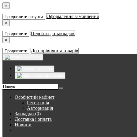
×
Оформлення замовлення
Продовжити покупки
×
Перейти до закладок
Продовжити
×
До порівняння товарів
Продовжити
Мова
Russian
Українська
Особистий кабінет
Реєстрація
Авторизація
Закладки (0)
Доставка і оплата
Новини