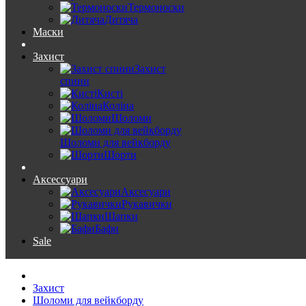
Термоноски
Дитяча
Маски
Захист
Захист
спини
Кисті
Коліна
Шоломи
Шоломи для вейкборду
Шорти
Аксессуари
Аксесуари
Рукавички
Шапки
Бафи
Sale
Захист
Шоломи для вейкборду