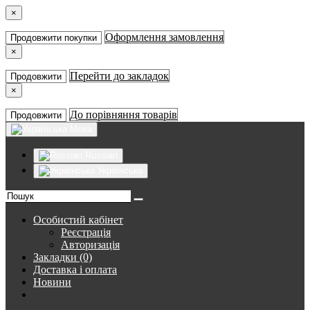
×
Оформлення замовлення
Продовжити покупки
×
Перейти до закладок
Продовжити
×
До порівняння товарів
Продовжити
Мова
Russian
Українська
Особистий кабінет
Реєстрація
Авторизація
Закладки (0)
Доставка і оплата
Новини