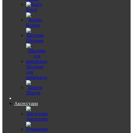
Кисті
Коліна
Шоломи
Шоломи
для
вейкборду
Шорти
Аксессуари
Аксесуари