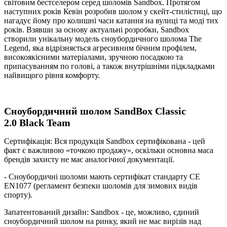
світовим бестселером серед шоломів Sandbox. Протягом
наступних років Кевін розробив шолом у скейт-стилістиці, що
нагадує йому про колишні часи катання на вулиці та моді тих
років. Взявши за основу актуальні розробки, Sandbox
створили унікальну модель сноубордичного шолома The
Legend, яка відрізняється агресивним бічним профілем,
високоякісними матеріалами, зручною посадкою та
припасуванням по голові, а також внутрішніми підкладками
найвищого рівня комфорту.
Сноубордичний шолом
SandBox Classic
2.0 Black Team
Сертифікація: Вся продукція Sandbox сертифікована - цей
факт є важливою «точкою продажу», оскільки основна маса
брендів захисту не має аналогічної документації.
- Сноубордичні шоломи мають сертифікат стандарту CE
EN1077 (регламент безпеки шоломів для зимових видів
спорту).
Запатентований дизайн: Sandbox - це, можливо, єдиний
сноубордичний шолом на ринку, який не має вирізів над