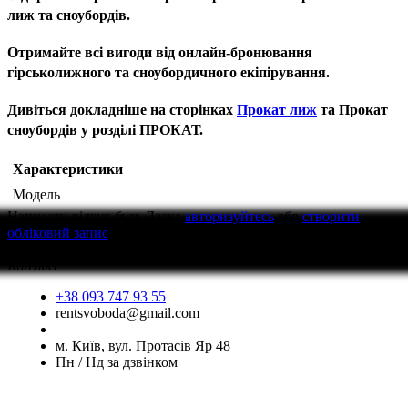
лиж та сноубордів.
Отримайте всі вигоди від онлайн-бронювання
гірськолижного та сноубордичного екіпірування.
Дивіться докладніше на сторінках
Прокат лиж
та Прокат
сноубордів у розділі ПРОКАТ.
Характеристики
Модель
Написати відгук
будь Ласка
авторизуйтесь
або
створити
обліковий запис
перед тим як написати відгук
Контакт
+38 093 747 93 55
rentsvoboda@gmail.com
м. Київ, вул. Протасів Яр 48
Пн / Нд за дзвінком