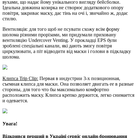
вухами, що надає йому унікального вигляду бейсболки.
Ідеальна довжина козирка не створює додаткового опору
повітря, закриває маску, дає тінь на очі і, звичайно ж, додає
стилю.
Вентиляція: для того щоб не псувати схожу всім форму
шолома різними прорізами, ми придумали приховану
вентиляцію Undercover Venting. У прокладці EPS були
зроблені спеціальні канали, які дають змогу повітря
циркулювати, а піт відводити від маски і голови в підкладку
шолома.
Клипса Trip Clip:
Первая в индустрии 3-х позиционная,
съемная клипса для маски. Она позволяет двигать ее в разные
стороны, для того что бы максимально комфортно
расположить маску. Клипса крепко держится, легко снимается
и одевается.
Увага!
Відкрився перший в Україні сервіс онлайн-бронювання