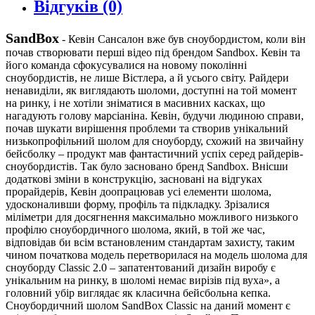
Відгуків (0)
SandBox
-
Кевін Сансалон вже був сноубордистом, коли він
почав створювати перші відео під брендом Sandbox. Кевін та
його команда сфокусувалися на новому поколінні
сноубордистів, не лише Вістлера, а й усього світу. Райдери
ненавиділи, як виглядають шоломи, доступні на той момент
на ринку, і не хотіли зніматися в масивних касках, що
нагадують голову марсіаніна. Кевін, будучи людиною справи,
почав шукати вирішення проблеми та створив унікальний
низькопрофільний шолом для сноуборду, схожий на звичайну
бейсболку – продукт мав фантастичний успіх серед райдерів-
сноубордистів. Так було засновано бренд Sandbox. Внісши
додаткові зміни в конструкцію, засновані на відгуках
прорайдерів, Кевін доопрацював усі елементи шолома,
удосконаливши форму, профіль та підкладку. Зрізалися
міліметри для досягнення максимально можливого низького
профілю сноубордичного шолома, який, в той же час,
відповідав би всім встановленим стандартам захисту, таким
чином початкова модель перетворилася на модель шолома для
сноуборду Classic 2.0 – запатентований дизайн виробу є
унікальним на ринку, в шоломі немає вирізів під вуха», а
головний убір виглядає як класична бейсбольна кепка.
Сноубордичний шолом SandBox Classic на даний момент є