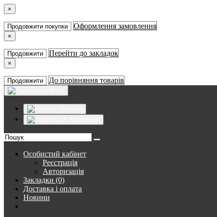
×
Оформлення замовлення
Продовжити покупки
×
Перейти до закладок
Продовжити
×
До порівняння товарів
Продовжити
Мова
Russian
Українська
Особистий кабінет
Реєстрація
Авторизація
Закладки (0)
Доставка і оплата
Новини