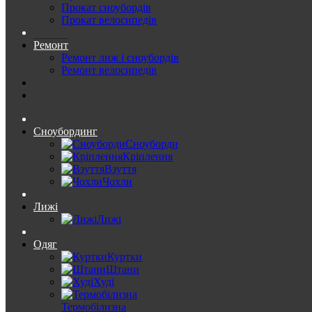
Прокат сноубордів
Прокат велосипедів
Ремонт
Ремонт лиж і сноубордів
Ремонт велосипедів
Сноубординг
Сноуборди
Кріплення
Взуття
Чохли
Лижі
Лижі
Одяг
Куртки
Штани
Худі
Термобілизна