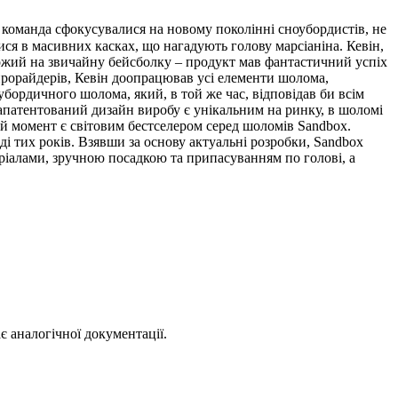
 команда сфокусувалися на новому поколінні сноубордистів, не
тися в масивних касках, що нагадують голову марсіаніна. Кевін,
жий на звичайну бейсболку – продукт мав фантастичний успіх
 прорайдерів, Кевін доопрацював усі елементи шолома,
бордичного шолома, який, в той же час, відповідав би всім
запатентований дизайн виробу є унікальним на ринку, в шоломі
ий момент є світовим бестселером серед шоломів Sandbox.
і тих років. Взявши за основу актуальні розробки, Sandbox
ріалами, зручною посадкою та припасуванням по голові, а
 аналогічної документації.