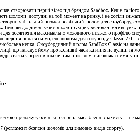
очав створювати перші відео під брендом Sandbox. Кевін та його
ають шоломи, доступні на той момент на ринку, і не хотіли зніма
створив унікальний низькопрофільний шолом для сноуборду, схо
x. Внісши додаткові зміни в конструкцію, засновані на відгуках
ри для досягнення максимально можливого низького профілю сноу
ь перетворилася на модель шолома для сноуборду Classic 2.0 – 
а бейсбольна кепка. Сноубордичний шолом SandBox Classic на дан
иці, що нагадує йому про колишні часи катання на вулиці та мод
ідрізняється агресивним бічним профілем, високоякісними мате
te
точкою продажу», оскільки основна маса брендів захисту не має
 (регламент безпеки шоломів для зимових видів спорту).