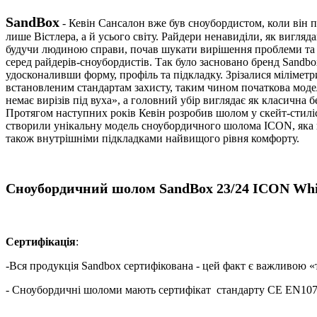
SandBox
-
Кевін Сансалон вже був сноубордистом, коли він п
лише Вістлера, а й усього світу. Райдери ненавиділи, як вигляд
будучи людиною справи, почав шукати вирішення проблеми та 
серед райдерів-сноубордистів. Так було засновано бренд Sandbo
удосконаливши форму, профіль та підкладку. Зрізалися мілімет
встановленим стандартам захисту, таким чином початкова модел
немає вирізів під вуха», а головний убір виглядає як класичн
Протягом наступних років Кевін розробив шолом у скейт-стиліст
створили унікальну модель сноубордичного шолома ICON, яка в
також внутрішніми підкладками найвищого рівня комфорту.
Сноубордичний шолом
SandBox
23/24
ICON Whi
Сертифікація
:
-Вся продукція Sandbox сертифікована - цей факт є важливою «
- Сноубордичні шоломи мають сертифікат стандарту CE EN1077