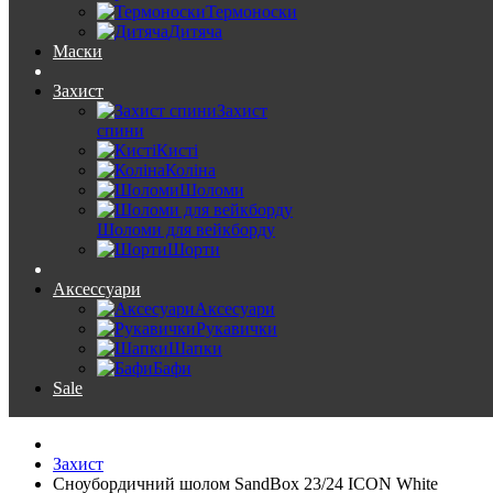
Термоноски
Дитяча
Маски
Захист
Захист
спини
Кисті
Коліна
Шоломи
Шоломи для вейкборду
Шорти
Аксессуари
Аксесуари
Рукавички
Шапки
Бафи
Sale
Захист
Сноубордичний шолом SandBox 23/24 ICON White