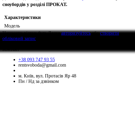
сноубордів у розділі ПРОКАТ.
Характеристики
Модель
Написати відгук
будь Ласка
авторизуйтесь
або
створити
обліковий запис
перед тим як написати відгук
Контакт
+38 093 747 93 55
rentsvoboda@gmail.com
м. Київ, вул. Протасів Яр 48
Пн / Нд за дзвінком