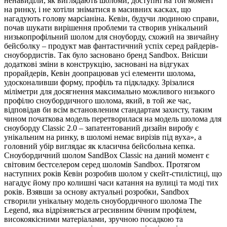
ненавиділи, як виглядають шоломи, доступні на той момент
на ринку, і не хотіли зніматися в масивних касках, що
нагадують голову марсіаніна. Кевін, будучи людиною справи,
почав шукати вирішення проблеми та створив унікальний
низькопрофільний шолом для сноуборду, схожий на звичайну
бейсболку – продукт мав фантастичний успіх серед райдерів-
сноубордистів. Так було засновано бренд Sandbox. Внісши
додаткові зміни в конструкцію, засновані на відгуках
прорайдерів, Кевін доопрацював усі елементи шолома,
удосконаливши форму, профіль та підкладку. Зрізалися
міліметри для досягнення максимально можливого низького
профілю сноубордичного шолома, який, в той же час,
відповідав би всім встановленим стандартам захисту, таким
чином початкова модель перетворилася на модель шолома для
сноуборду Classic 2.0 – запатентований дизайн виробу є
унікальним на ринку, в шоломі немає вирізів під вуха», а
головний убір виглядає як класична бейсбольна кепка.
Сноубордичний шолом SandBox Classic на даний момент є
світовим бестселером серед шоломів Sandbox. Протягом
наступних років Кевін розробив шолом у скейт-стилістиці, що
нагадує йому про колишні часи катання на вулиці та моді тих
років. Взявши за основу актуальні розробки, Sandbox
створили унікальну модель сноубордичного шолома The
Legend, яка відрізняється агресивним бічним профілем,
високоякісними матеріалами, зручною посадкою та