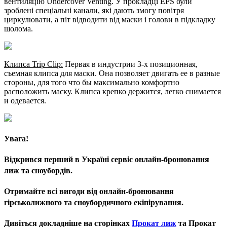
вентиляцію Undercover Venting. У прокладці EPS були
зроблені спеціальні канали, які дають змогу повітря
циркулювати, а піт відводити від маски і голови в підкладку
шолома.
Клипса Trip Clip:
Первая в индустрии 3-х позиционная,
съемная клипса для маски. Она позволяет двигать ее в разные
стороны, для того что бы максимально комфортно
расположить маску. Клипса крепко держится, легко снимается
и одевается.
Увага!
Відкрився перший в Україні сервіс онлайн-бронювання
лиж та сноубордів.
Отримайте всі вигоди від онлайн-бронювання
гірськолижного та сноубордичного екіпірування.
Дивіться докладніше на сторінках
Прокат лиж
та Прокат