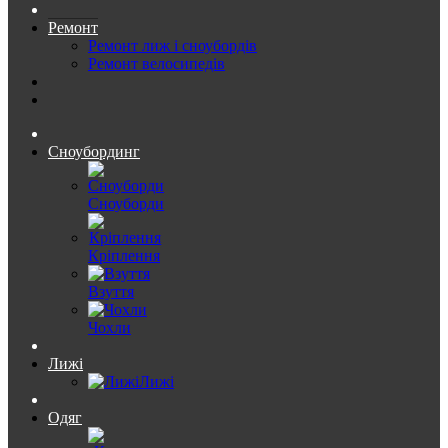
Ремонт
Ремонт лиж і сноубордів
Ремонт велосипедів
Сноубординг
Сноуборди
Кріплення
Взуття
Чохли
Лижі
Лижі
Одяг