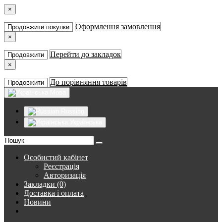
×
Оформлення замовлення
Продовжити покупки
×
Перейти до закладок
Продовжити
×
До порівняння товарів
Продовжити
Мова
Russian
Українська
Особистий кабінет
Реєстрація
Авторизація
Закладки (0)
Доставка і оплата
Новини