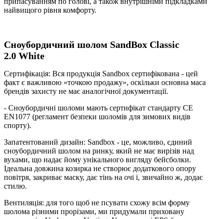
припасуванням по голові, а також внутрішніми підкладками
найвищого рівня комфорту.
Сноубордичний шолом
SandBox Classic
2.0 White
Сертифікація: Вся продукція Sandbox сертифікована - цей
факт є важливою «точкою продажу», оскільки основна маса
брендів захисту не має аналогічної документації.
- Сноубордичні шоломи мають сертифікат стандарту CE
EN1077 (регламент безпеки шоломів для зимових видів
спорту).
Запатентований дизайн: Sandbox - це, можливо, єдиний
сноубордичний шолом на ринку, який не має вирізів над
вухами, що надає йому унікального вигляду бейсболки.
Ідеальна довжина козирка не створює додаткового опору
повітря, закриває маску, дає тінь на очі і, звичайно ж, додає
стилю.
Вентиляція: для того щоб не псувати схожу всім форму
шолома різними прорізами, ми придумали приховану