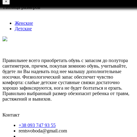
×
Таблица размеров
Женские
Детские
Правильнее всего приобретать обувь с запасом до полутора
сантиметров, причем, покупая зимнюю обувь, учитывайте,
будете ли Вы надевать под нее малышу дополнительные
носочки. Физиологический запас обеспечит чувство
комфорта: слабые детские суставные связки достаточно
хорошо зафиксируются, нога не будет болтаться и ерзать.
Правильно выбранный размер обезопасит ребенка от травм,
растяжений и вывихов.
Контакт
+38 093 747 93 55
rentsvoboda@gmail.com