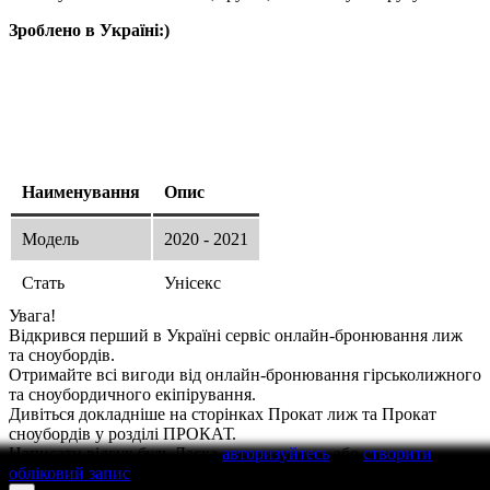
Зроблено в Україні:)
Наименування
Опис
Модель
2020 - 2021
Стать
Унісекс
Увага!
Відкрився перший в Україні сервіс онлайн-бронювання лиж
та сноубордів.
Отримайте всі вигоди від онлайн-бронювання гірськолижного
та сноубордичного екіпірування.
Дивіться докладніше на сторінках Прокат лиж та Прокат
сноубордів у розділі ПРОКАТ.
Написати відгук
будь Ласка
авторизуйтесь
або
створити
обліковий запис
перед тим як написати відгук