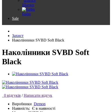
Шапки
Бафи
Sale
Захист
Наколінники SVBD Soft Black
Наколінники SVBD Soft
Black
0 відгуків
/
Написати відгук
Виробники
Demon
Наявність:
Є в наявності