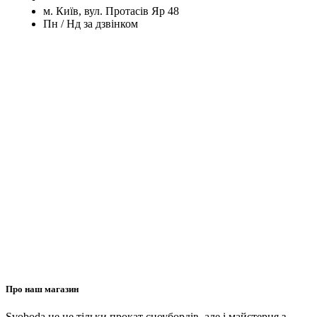
м. Київ, вул. Протасів Яр 48
Пн / Нд за дзвінком
Про наш магазин
Svoboda це не тільки прокат сноубордів, але і майстерня з