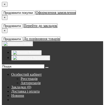
×
Оформлення замовлення
Продовжити покупки
×
Перейти до закладок
Продовжити
×
До порівняння товарів
Продовжити
Мова
Russian
Українська
Особистий кабінет
Реєстрація
Авторизація
Закладки (0)
Доставка і оплата
Новини