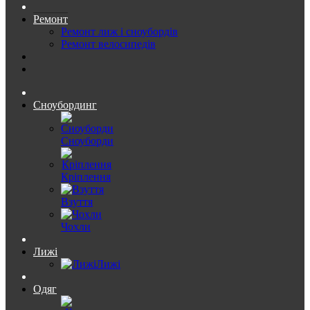
Ремонт
Ремонт лиж і сноубордів
Ремонт велосипедів
Сноубординг
Сноуборди
Кріплення
Взуття
Чохли
Лижі
Лижі
Одяг