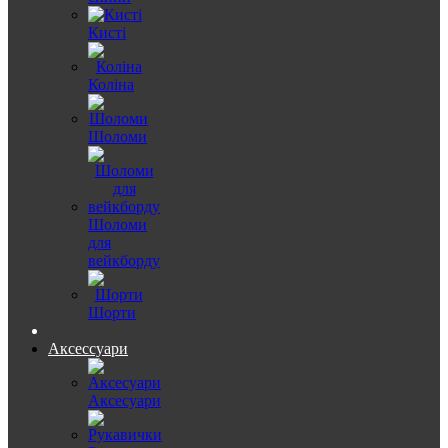
Кисті
Коліна
Шоломи
Шоломи
для
вейкборду
Шорти
Аксессуари
Аксесуари