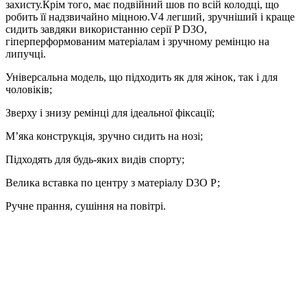
захисту.
Крім того, має подвійний шов по всій колодці, що
робить її надзвичайно міцною.
V4 легший, зручніший і краще
сидить завдяки використанню серії P D3O,
гіперперформованим матеріалам і зручному ремінцю на
липучці.
Універсальна модель, що підходить як для жінок, так і для
чоловіків;
Зверху і знизу ремінці для ідеальної фіксації;
М’яка конструкція, зручно сидить на нозі;
Підходять для будь-яких видів спорту;
Велика вставка по центру з матеріалу D3O Р;
Ручне прання, сушіння на повітрі.