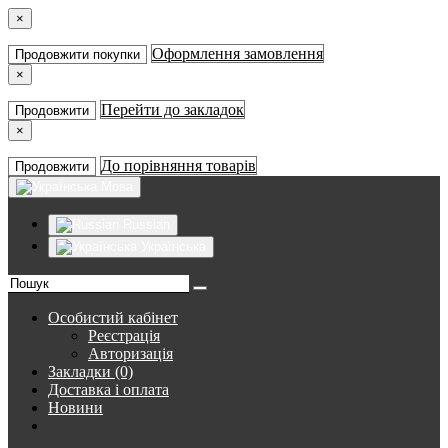
×
Оформлення замовлення
Продовжити покупки
×
Перейти до закладок
Продовжити
×
До порівняння товарів
Продовжити
Мова
Russian
Українська
Особистий кабінет
Реєстрація
Авторизація
Закладки (0)
Доставка і оплата
Новини