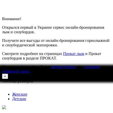
Внимание!
Открылся первый в Украине сервис онлайн-бронирования
лыж и сноубордов.
Получите все выгоды от онлайн-бронирования горнолыжной
и сноубордической экипировки.
Смотрите подробнее на страницах
Прокат лыж
и Прокат
сноубордов в разделе ПРОКАТ.
Написати відгук
будь Ласка
авторизуйтесь
або
створити
обліковий запис
перед тим як написати відгук
×
Таблица размеров
Женские
Детские