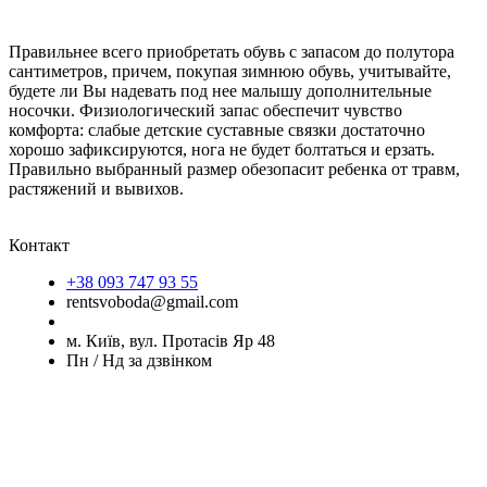
Правильнее всего приобретать обувь с запасом до полутора
сантиметров, причем, покупая зимнюю обувь, учитывайте,
будете ли Вы надевать под нее малышу дополнительные
носочки. Физиологический запас обеспечит чувство
комфорта: слабые детские суставные связки достаточно
хорошо зафиксируются, нога не будет болтаться и ерзать.
Правильно выбранный размер обезопасит ребенка от травм,
растяжений и вывихов.
Контакт
+38 093 747 93 55
rentsvoboda@gmail.com
м. Київ, вул. Протасів Яр 48
Пн / Нд за дзвінком