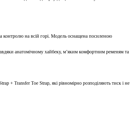
 та контролю на всій горі. Модель оснащена посиленою
 Завдяки анатомічному хайбеку, м’яким комфортним ременям та
p + Transfer Toe Strap, які рівномірно розподіляють тиск і не