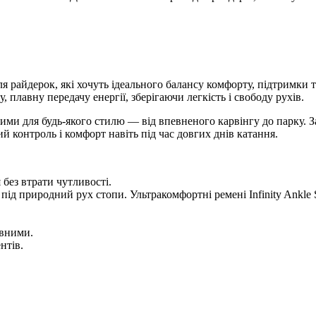
ля райдерок, які хочуть ідеального балансу комфорту, підтримки
плавну передачу енергії, зберігаючи легкість і свободу рухів.
ними для будь-якого стилю — від впевненого карвінгу до парку.
ий контроль і комфорт навіть під час довгих днів катання.
 без втрати чутливості.
природний рух стопи. Ультракомфортні ремені Infinity Ankle Stra
авними.
нтів.