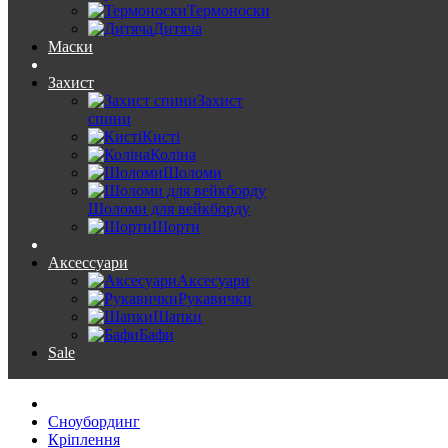
Термоноски
Дитяча
Маски
Захист
Захист
спини
Кисті
Коліна
Шоломи
Шоломи для вейкборду
Шорти
Аксессуари
Аксесуари
Рукавички
Шапки
Бафи
Sale
Сноубординг
Кріплення