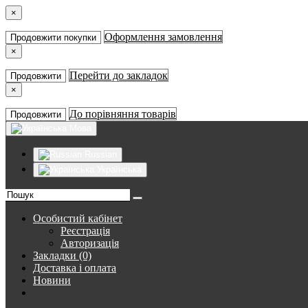
×
Оформлення замовлення
Продовжити покупки
×
Перейти до закладок
Продовжити
×
До порівняння товарів
Продовжити
Мова
Russian
Українська
Особистий кабінет
Реєстрація
Авторизація
Закладки (0)
Доставка і оплата
Новини