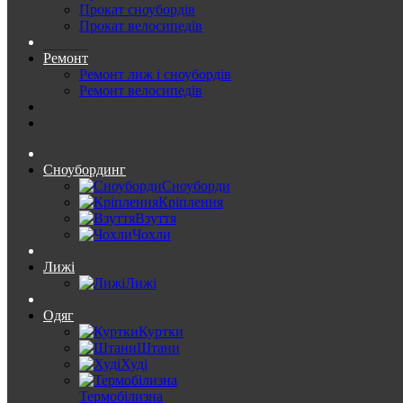
Прокат сноубордів
Прокат велосипедів
Ремонт
Ремонт лиж і сноубордів
Ремонт велосипедів
Сноубординг
Сноуборди
Кріплення
Взуття
Чохли
Лижі
Лижі
Одяг
Куртки
Штани
Худі
Термобілизна