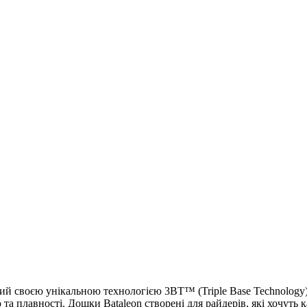
й своєю унікальною технологією 3BT™ (Triple Base Technology).
а плавності. Дошки Bataleon створені для райдерів, які хочуть к