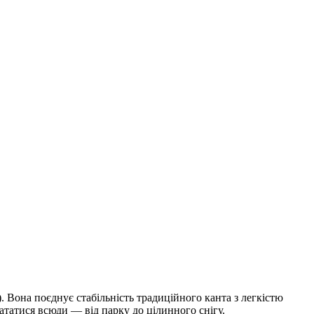
 Вона поєднує стабільність традиційного канта з легкістю
ататися всюди — від парку до цілинного снігу.