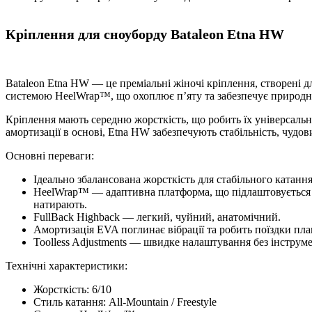
Кріплення для сноуборду Bataleon Etna HW
Bataleon Etna HW — це преміальні жіночі кріплення, створені д
системою HeelWrap™, що охоплює п’яту та забезпечує природну, 
Кріплення мають середню жорсткість, що робить їх універсаль
амортизації в основі, Etna HW забезпечують стабільність, чудов
Основні переваги:
Ідеально збалансована жорсткість для стабільного катання
HeelWrap™ — адаптивна платформа, що підлаштовується під 
натирають.
FullBack Highback — легкий, чуйний, анатомічний.
Амортизація EVA поглинає вібрації та робить поїздки пл
Toolless Adjustments — швидке налаштування без інструме
Технічні характеристики:
Жорсткість: 6/10
Стиль катання: All-Mountain / Freestyle