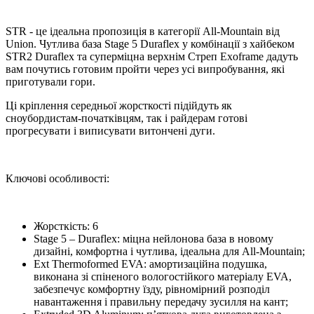
STR - це ідеальна пропозиція в категорії All-Mountain від
Union. Чутлива база Stage 5 Duraflex у комбінації з хайбеком
STR2 Duraflex та суперміцна верхнім Стреп Exoframe дадуть
вам почутись готовим пройти через усі випробування, які
приготували гори.
Ці кріплення середньої жорсткості підійдуть як
сноубордистам-початківцям, так і райдерам готові
прогресувати і виписувати витончені дуги.
Ключові особливості:
Жорсткість: 6
Stage 5 – Duraflex: міцна нейлонова база в новому
дизайні, комфортна і чутлива, ідеальна для All-Mountain;
Ext Thermoformed EVA: амортизаційна подушка,
виконана зі спіненого вологостійкого матеріалу EVA,
забезпечує комфортну їзду, рівномірний розподіл
навантаження і правильну передачу зусилля на кант;