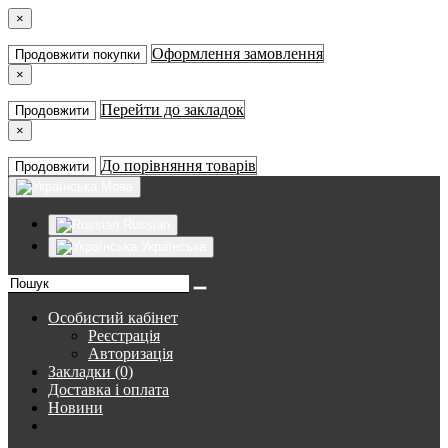
×
Оформлення замовлення
Продовжити покупки
×
Перейти до закладок
Продовжити
×
До порівняння товарів
Продовжити
Мова
Russian
Українська
Особистий кабінет
Реєстрація
Авторизація
Закладки (0)
Доставка і оплата
Новини