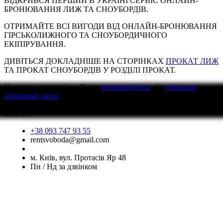
ВІДКРИВСЯ ПЕРШИЙ В УКРАЇНІ СЕРВІС ОНЛАЙН-
БРОНЮВАННЯ ЛИЖ ТА СНОУБОРДІВ.
ОТРИМАЙТЕ ВСІ ВИГОДИ ВІД ОНЛАЙН-БРОНЮВАННЯ
ГІРСЬКОЛИЖНОГО ТА СНОУБОРДИЧНОГО
ЕКІПІРУВАННЯ.
ДИВІТЬСЯ ДОКЛАДНІШЕ НА СТОРІНКАХ
ПРОКАТ ЛИЖ
ТА ПРОКАТ СНОУБОРДІВ У РОЗДІЛІ ПРОКАТ.
Написати відгук
будь Ласка
авторизуйтесь
або
створити
обліковий запис
перед тим як написати відгук
Контакт
+38 093 747 93 55
rentsvoboda@gmail.com
м. Київ, вул. Протасів Яр 48
Пн / Нд за дзвінком