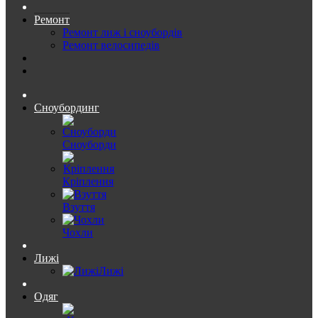
Ремонт
Ремонт лиж і сноубордів
Ремонт велосипедів
Сноубординг
Сноуборди
Кріплення
Взуття
Чохли
Лижі
Лижі
Одяг