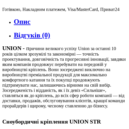
Готівкою, Накладним платежем, Visa/MasterCard, Приват24
Опис
Відгуків (0)
UNION
-
п
ричини великого успіху Union за останні 10
років цілком зрозумілі та закономірні — точність
проектування, довговічність та прогресивні інновації, завдяки
яким компанія продовжує перебувати на передовій у
виробництві кріплень. Вони зосереджені виключно на
виробництві преміальної продукції для максимально
комфортного катання та їх покупці продовжують
підтримувати нас, залишаючись вірними на свій вибір.
Зосередженість і відданість, як і їх девіз «Сильніше»,
ставляться як до кріплень, до всіх сфер роботи компанії — від
доставки, продажів, обслуговування клієнтів, кращої команди
прорайдерів і щирому, чесному ставленню до бізнесу.
Сноубордичні кріплення
UNION
STR