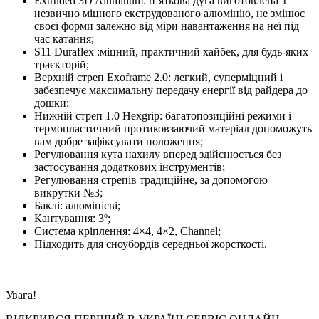
Extruded 3D Aluminum: п’яткова дуга виготовлена з
незвично міцного екструдованого алюмінію, не змінює
своєї форми залежно від міри навантаження на неї під
час катання;
S11 Duraflex :міцний, практичний хайбек, для будь-яких
траєкторій;
Верхній стреп Exoframe 2.0: легкий, суперміцний і
забезпечує максимальну передачу енергії від райдера до
дошки;
Нижній стреп 1.0 Hexgrip: багатопозиційні режими і
термопластичний протиковзаючий матеріал допоможуть
вам добре зафіксувати положення;
Регулювання кута нахилу вперед здійснюється без
застосування додаткових інструментів;
Регулювання стрепів традиційне, за допомогою
викрутки №3;
Баклі: алюмінієві;
Кантування: 3º;
Система кріплення: 4×4, 4×2, Channel;
Підходить для сноубордів середньої жорсткості.
Увага!