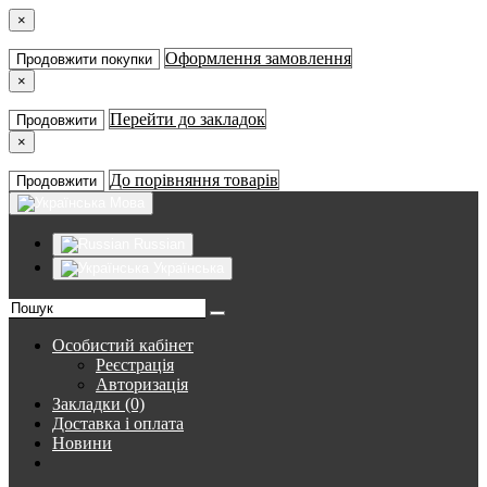
×
Оформлення замовлення
Продовжити покупки
×
Перейти до закладок
Продовжити
×
До порівняння товарів
Продовжити
Мова
Russian
Українська
Особистий кабінет
Реєстрація
Авторизація
Закладки (0)
Доставка і оплата
Новини