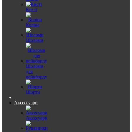
Кисті
Коліна
Шоломи
Шоломи
для
вейкборду
Шорти
Аксессуари
Аксесуари