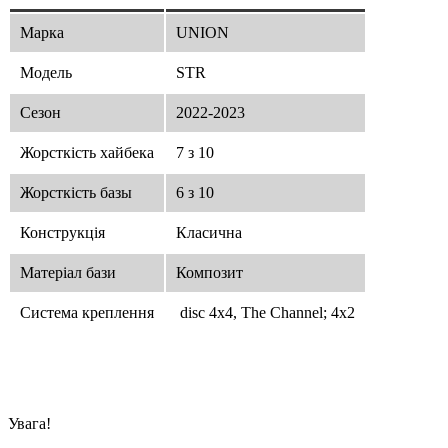
Марка
UNION
Модель
STR
Сезон
2022-2023
Жорсткість хайбека
7 з 10
Жорсткість базы
6 з 10
Конструкція
Класична
Матеріал бази
Композит
Система креплення
disc 4х4, The Channel; 4x2
Увага!