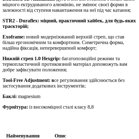
міцного ектрудованого алюмінію, не змінює своєї форми в
залежності від ступеня навантаження на неї під час катання;
STR2 - Duraflex: міцний, практичний хайбек, для будь-яких
траєкторій;
Exoframe:
новий модернізований верхній стреп, що став
більш ергономічним та комфортним. Симетрична форма,
надійна фіксація, неперевершений комфорт;
Нижній стреп 1.0 Hexgrip:
багатопозиційні режими та
термопластичний протиковзний матеріал допоможуть вам
добре зафіксувати положення;
Tool-Free Adjustment: в
се регулювання здійснюється без
застосування додаткових інструментів;
Баклі:
magnesium
Фурнітура:
із високоміцної сталі класу 8,8
Найменування
Опис