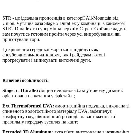
STR - це ідеальна пропозиція в категорії All-Mountain від
Union. Чутлива база Stage 5 Duraflex у комбінації з хайбеком
STR2 Duraflex та суперміцна верхнім Стреп Exoframe дадуть
вам почутись готовим пройти через усі випробування, які
приготували гори.
Ці кріплення середньої жорсткості підійдуть як
сноубордистам-початківцям, так і райдерам готові
прогресувати і виписувати витончені дуги.
Ключові особливості:
Stage 5 - Duraflex:
міцна нейлонова база у новому дизайні,
орієнтована на катання у фрістайлі;
Ext Thermoformed EVA:
амортизаційна подушка, виконана зі
спиненого вологостійкого матеріалу EVA, забезпечує
комфортну їзду, рівномірний розподіл навантаження та
правильну передачу зусилля на кант;
Extruded 3D Aluminum:
дуга п'яти виготовлена ​​з незвичайно