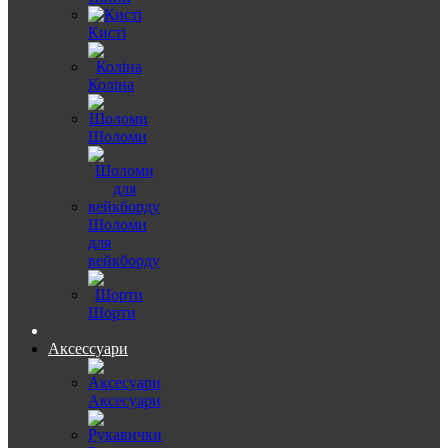
Кисті
Коліна
Шоломи
Шоломи
для
вейкборду
Шорти
Аксессуари
Аксесуари