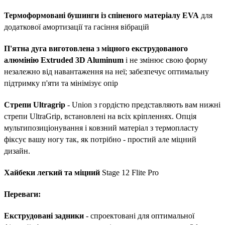
Термоформовані бушинги із спіненого матеріалу EVA
для
додаткової амортизації та гасіння вібрацій
П'ятна дуга виготовлена ​​з міцного екструдованого
алюмінію Extruded 3D Aluminum
і не змінює свою форму
незалежно від навантаження на неї; забезпечує оптимальну
підтримку п'яти та мінімізує опір
Стрепи Ultragrip
- Union з гордістю представляють вам нижні
стрепи UltraGrip, встановлені на всіх кріпленнях. Опція
мультипозиціонування і ковзний матеріал з термопласту
фіксує вашу ногу так, як потрібно - простий але міцний
дизайн.
Хайбеки легкий та міцний
Stage 12 Flite Pro
Переваги:
Екструдовані задники
- спроектовані для оптимальної