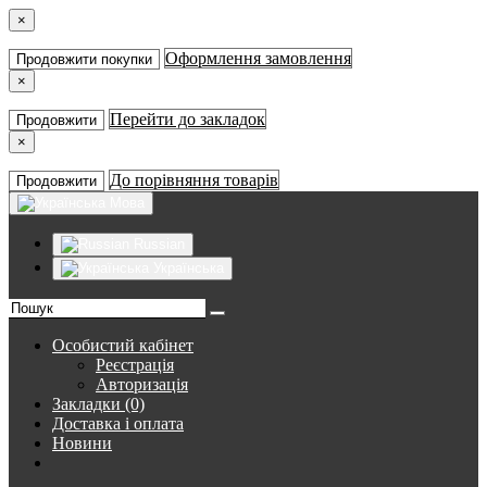
×
Оформлення замовлення
Продовжити покупки
×
Перейти до закладок
Продовжити
×
До порівняння товарів
Продовжити
Мова
Russian
Українська
Особистий кабінет
Реєстрація
Авторизація
Закладки (0)
Доставка і оплата
Новини