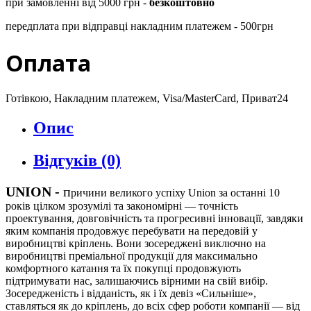
при замовленні від 5000 грн -
безкоштовно
передплата при відправці накладним платежем - 500грн
Оплата
Готівкою, Накладним платежем, Visa/MasterCard, Приват24
Опис
Відгуків (0)
UNION
-
п
ричини великого успіху Union за останні 10
років цілком зрозумілі та закономірні — точність
проектування, довговічність та прогресивні інновації, завдяки
яким компанія продовжує перебувати на передовій у
виробництві кріплень. Вони зосереджені виключно на
виробництві преміальної продукції для максимально
комфортного катання та їх покупці продовжують
підтримувати нас, залишаючись вірними на свій вибір.
Зосередженість і відданість, як і їх девіз «Сильніше»,
ставляться як до кріплень, до всіх сфер роботи компанії — від