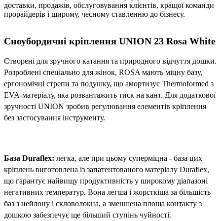
доставки, продажів, обслуговування клієнтів, кращої команди
прорайдерів і щирому, чесному ставленню до бізнесу.
Сноубордичні кріплення
UNION 23
Rosa White
Створені для зручного катання та природного відчуття дошки.
Розроблені спеціально для жінок, ROSA мають міцну базу,
ергономічні стрепи та подушку, що амортизує Thermoformed з
EVA-матеріалу, яка розвантажить тиск на кант. Для додаткової
зручності UNION зробив регулювання елементів кріплення
без застосування інструменту.
База Duraflex:
легка, але при цьому суперміцна - база цих
кріплень виготовлена ​​із запатентованого матеріалу Duraflex,
що гарантує найвищу продуктивність у широкому діапазоні
негативних температур. Вона легша і жорсткіша за більшість
баз з нейлону і скловолокна, а зменшена площа контакту з
дошкою забезпечує ще більший ступінь чуйності.