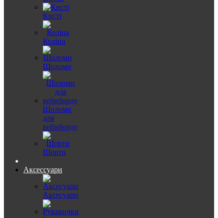
Кисті
Коліна
Шоломи
Шоломи
для
вейкборду
Шорти
Аксессуари
Аксесуари