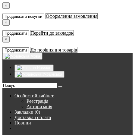
×
Оформлення замовлення
Продовжити покупки
×
Перейти до закладок
Продовжити
×
До порівняння товарів
Продовжити
Мова
Russian
Українська
Особистий кабінет
Реєстрація
Авторизація
Закладки (0)
Доставка і оплата
Новини