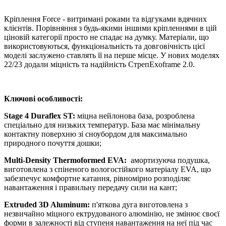
Кріплення Force - витримані роками та відгуками вдячних
клієнтів. Порівняння з будь-якими іншими кріпленнями в цій
ціновій категорії просто не спадає на думку. Матеріали, що
використовуються, функціональність та довговічність цієї
моделі заслужено ставлять її на перше місце. У нових моделях
22/23 додали міцність та надійність СтрепExoframe 2.0.
Ключові особливості:
Stage 4 Duraflex ST:
міцна нейлонова база, розроблена
спеціально для низьких температур. База має мінімальну
контактну поверхню зі сноубордом для максимально
природного почуття дошки;
Multi-Density Thermoformed EVA:
амортизуюча подушка,
виготовлена ​​з спіненого вологостійкого матеріалу EVA, що
забезпечує комфортне катання, рівномірно розподіляє
навантаження і правильну передачу сили на кант;
Extruded 3D Aluminum:
п'яткова дуга виготовлена ​​з
незвичайно міцного ектрудованого алюмінію, не змінює своєї
форми в залежності від ступеня навантаження на неї під час