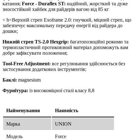
катання;
Force - Duraflex ST:
надійний, жорсткий та дуже
зносостійкий хайбек для райдерів вагою від 85 кг
< b>Верхній стреп Exoframe 2.0: гнучкий, міцний стреп, що
забезпечує максимальну передачу енергії від райдера до
дошки;
Нижній стреп TS-2.0 Hexgrip:
багатопозиційні режими та
термопластичний протиковзний матеріал допоможуть вам
добре зафіксувати положення;
Tool-Free Adjustment:
все регулювання здійснюється без
застосування додаткових інструментів;
Баклі:
magnesium
Фурнітура:
із високоміцної сталі класу 8,8
Найменування
Наявність
Марка
UNION
Модель
Force