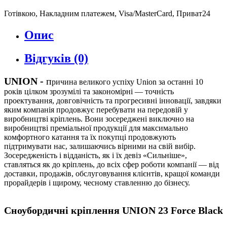
Готівкою, Накладним платежем, Visa/MasterCard, Приват24
Опис
Відгуків (0)
UNION
-
п
ричина великого успіху Union за останні 10
років цілком зрозумілі та закономірні — точність
проектування, довговічність та прогресивні інновації, завдяки
яким компанія продовжує перебувати на передовій у
виробництві кріплень. Вони зосереджені виключно на
виробництві преміальної продукції для максимально
комфортного катання та їх покупці продовжують
підтримувати нас, залишаючись вірними на свій вибір.
Зосередженість і відданість, як і їх девіз «Сильніше»,
ставляться як до кріплень, до всіх сфер роботи компанії — від
доставки, продажів, обслуговування клієнтів, кращої команди
прорайдерів і щирому, чесному ставленню до бізнесу.
Сноубордичні кріплення UNION 23 Force Black