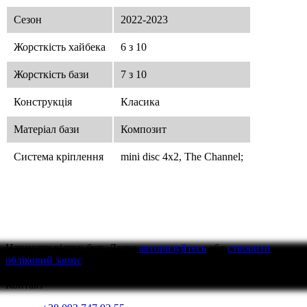
Сезон
2022-2023
Жорсткість хайбека
6 з 10
Жорсткість бази
7 з 10
Конструкція
Класика
Матеріал бази
Композит
Система кріплення
mini disc 4х2, The Channel;
Написати відгук
будь Ласка
авторизуйтесь
або
створити
обліковий запис
перед тим як написати відгук
Контакт