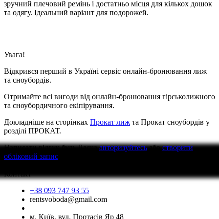
зручний плечовий ремінь і достатньо місця для кількох дошок
та одягу. Ідеальний варіант для подорожей.
Увага!
Відкрився перший в Україні сервіс онлайн-бронювання лиж
та сноубордів.
Отримайте всі вигоди від онлайн-бронювання гірськолижного
та сноубордичного екіпірування.
Докладніше на сторінках
Прокат лиж
та Прокат сноубордів у
розділі ПРОКАТ.
Написати відгук
будь Ласка
авторизуйтесь
або
створити
обліковий запис
перед тим як написати відгук
Контакт
+38 093 747 93 55
rentsvoboda@gmail.com
м. Київ, вул. Протасів Яр 48