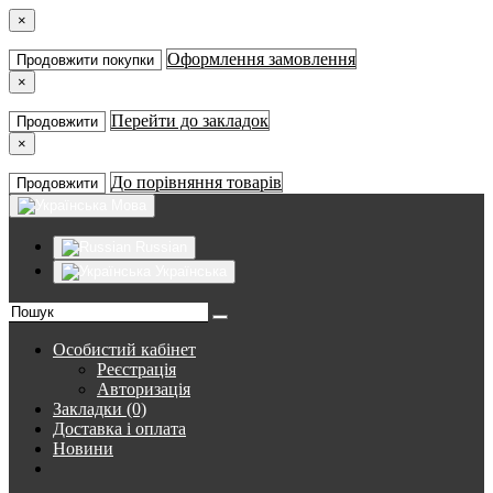
×
Оформлення замовлення
Продовжити покупки
×
Перейти до закладок
Продовжити
×
До порівняння товарів
Продовжити
Мова
Russian
Українська
Особистий кабінет
Реєстрація
Авторизація
Закладки (0)
Доставка і оплата
Новини