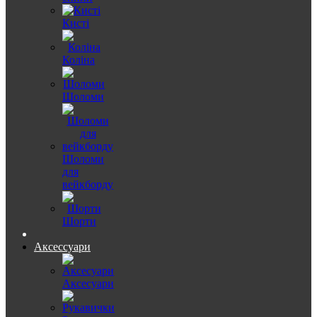
Кисті
Коліна
Шоломи
Шоломи
для
вейкборду
Шорти
Аксессуари
Аксесуари