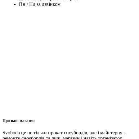
Пн / Нд за дзвінком
Про наш магазин
Svoboda це не тільки прокат сноубордів, але і майстерня з
ремонту сноубордів та лиж, магазин і навіть організатор