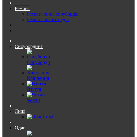
Ремонт
Ремонт лиж і сноубордів
Ремонт велосипедів
Сноубординг
Сноуборди
Кріплення
Взуття
Чохли
Лижі
Лижі
Одяг