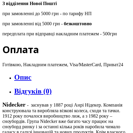
З відділення Нової Пошті
при замовленні до 5000 грн - по тарифу НП
при замовленні від 5000 грн -
безкоштовно
передплата при відправці накладним платежем - 500грн
Оплата
Готівкою, Накладним платежем, Visa/MasterCard, Приват24
Опис
Відгуків (0)
Nidecker
-
заснував у 1887 році Анрі Нідекер. Компанія
конструювала та виробляла візкові колеса, сходи та тачки.
1912 року почалося виробництво лиж, а з 1982 року –
сноубордів. Група Nidecker вже багато часу працює на
сноуборд ринку і за останні кілька років наробила чимало
галасу в галузі інновацій та нових продуктів. Крім власного