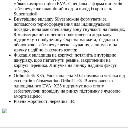
м’якою амортизацією EVA. Спеціальна форма виступів
забезпечує ще плавніший вхід та вихід із кріплень
Supermatic®;
Внутрішню вкладку Silver можна формувати за
допомогою термоформування для індивідуальної
посадки, вона має спеціальну зону гнучкості на пальцях,
8-міліметровий спінений поліетилен та додаткову
підтримку з поліуретану. Окрема манжета, з’єднана з
оболонкою, забезпечує легке взування, а липучки на
язичку надійно фіксують взуття;
Фіксація вкладиша на корпусі: потягніть внутрішню
шнурівку, щоб підтягнути ремінь, закріплений на
корпусі черевика. Липучка на язичку надійно фіксує
посадку;
OrthoLite® X35. Удосконалена 3D-формована устілка від
експертів з біомеханіки OrthoLite®. Виготовлена ​​з
однощільного EVA, X35 підтримує всю стопу,
забезпечуючи провідну на ринку підтримку з чудовою
амортизацією;
Рівень жорсткості черевика: 3/5.