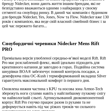
бренду Nidecker, вони дають життя іншим брендам, які не
безпідставно вважаються одними з найкращих у своєму
сегменті на сноуборд ринку. В даний час компанія є будинком
для брендів Nidecker, Yes, Jones, Now та Flow. Nidecker вже 130
років є компанією, яка веде свій власний сімейний бізнес і за
цей час пережито багато...
Сноубордичні черевики Nidecker Mens Rift
PRO
Преміальна версія улюбленої середньо-м’якої моделі Rift. Rift
Pro має розслаблений флекс, який ідеально підходить для
креативного катання де завгодно в горах. Подвійна система
шнурівки BOA® забезпечує повний контроль посадки, а
демпфуюча піна OC-Kush і термоформований вкладиш Silver
гарантують максимальний комфорт із першого дня.
Oновлена нижня частина з KPU та носова зона Armor-Tech
збережуть ноги сухими навіть у найглибшому пухкому снігу
чи найвологішій сльоті. Артикульований двокомпонентний
корпус Rift Pro гнучко працює разом із рухами та не
деформується навіть під час різких трюків чи сильного