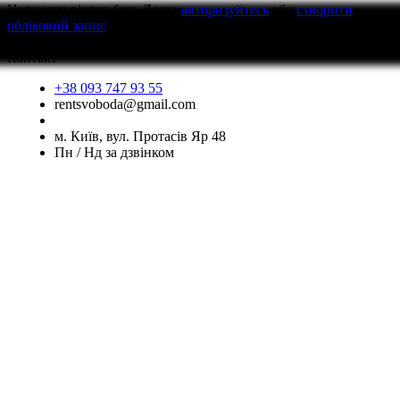
Написати відгук
будь Ласка
авторизуйтесь
або
створити
обліковий запис
перед тим як написати відгук
Контакт
+38 093 747 93 55
rentsvoboda@gmail.com
м. Київ, вул. Протасів Яр 48
Пн / Нд за дзвінком