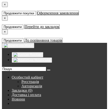
×
Оформлення замовлення
Продовжити покупки
×
Перейти до закладок
Продовжити
×
До порівняння товарів
Продовжити
Мова
Russian
Українська
Особистий кабінет
Реєстрація
Авторизація
Закладки (0)
Доставка і оплата
Новини