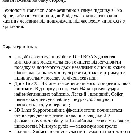
навантаження на одну сторону.
Технологія Transition Zone безшовно з’єднує підошву з Exo
Spine, забезпечуючи швидший відгук і захищаючи задню
частину черевика від пошкоджень під час входу чи виходу з
кріплення.
Характеристики:
Подвійна система шнурівки Dual BOA® дозволяє
миттєво та з максимальною точністю відрегулювати
посадку за допомогою двох незалежних дисків: кожен
відповідає за окрему зону черевика, тож ви отримуєте
індивідуальну посадку за лічені секунди;
Диск Boa® H4 Coiler готовий до всього, створений, щоб
вистояти. Від парку до подіуму H4 витримує удари
найвибагливіших райдерів. Легкий і швидкий, Coiler
швидко компенсує слабину шнурка, збільшуючи
швидкість входу в черевик;
3D Liner Support-надійна фіксація стопи починається
безпосередньо всередині вкладиша завдяки 3D-
формованому матеріалу та J-подібним вставкам навколо
щиколотки. Мінімум рухів — максимум контролю;
Підошва Surface поєднує сучасний гумовий протектор із