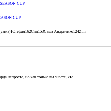
SEASON CUP
ма)1Стефан162Сид153Саша Андриенко124Zim..
а непросто, но как только вы знаете, что..