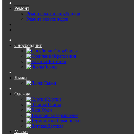
Ремонт
Ремонт лыж и сноубордов
Ремонт велосипедов
Сноубординг
Сноуборды
Крепления
Ботинки
Чехлы
Лыжи
Лыжи
Одежда
Куртки
Штаны
Худи
Термобельё
Термоноски
Детская
Маски