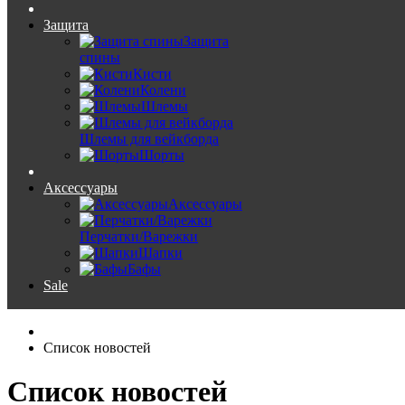
Защита
Защита
спины
Кисти
Колени
Шлемы
Шлемы для вейкборда
Шорты
Аксессуары
Аксессуары
Перчатки/Варежки
Шапки
Бафы
Sale
Список новостей
Список новостей